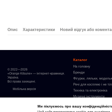
Опис
Характеристики
Новий відгук або комент
Каталог
На головну
© 2022—2026
Бренди
«Orange Kitsune» — інтернет-крамниця.
Україна.
Фігурки, ляльки, модельк
Всі права захищені.
Речі для косплею і не ті
Мобільна версія
Техніка та електроніка
Музичні інструменти
Манга українською мово
Ми піклуємось про вашу конфіденційніст
Інтимні товари для доро
Цей сайт використовує cookie для аналітики