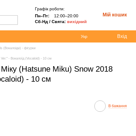
Графік роботи:
Мій кошик
Пн–Пт:
12:00–20:00
Сб-Нд / Свята:
вихідний
Вхід
Укр
ds (Вокалоіди) - фігурки
er." - Вокалоїд (Vocaloid) - 10 см
 Міку (Hatsune Miku) Snow 2018
caloid) - 10 см
В бажання