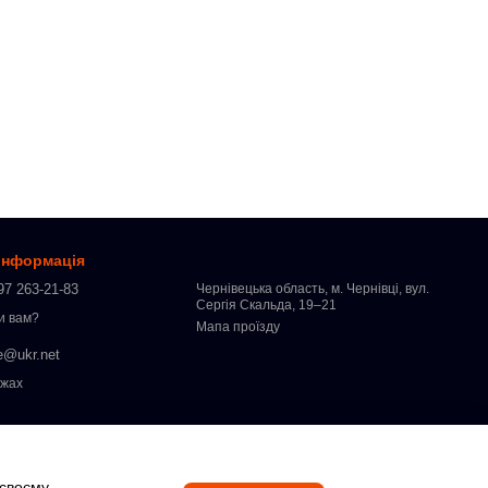
 інформація
97 263-21-83
Чернівецька область, м. Чернівці, вул.
Сергія Скальда, 19–21
и вам?
Мапа проїзду
e@ukr.net
ежах
 своєму