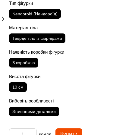
Тип фігурки
Nendoroid (Нендороїд)
Матеріал тіла
Тверде тіло із шарнірами
Наявність коробки фігурки
З коробкою
Висота фігурки
10 см
Виберіть особливості
Зі змінними деталями
Купити
компл.