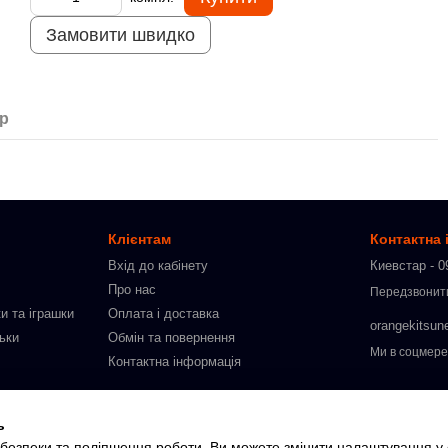
Замовити швидко
ар
Клієнтам
Контактна
Вхід до кабінету
Киевстар - 0
Про нас
Передзвонит
и та іграшки
Оплата і доставка
orangekitsun
льки
Обмін та повернення
Ми в соцмер
Контактна інформація
ю
ь
слих
, безпеки та поліпшення роботи. Ви можете змінити налаштування у