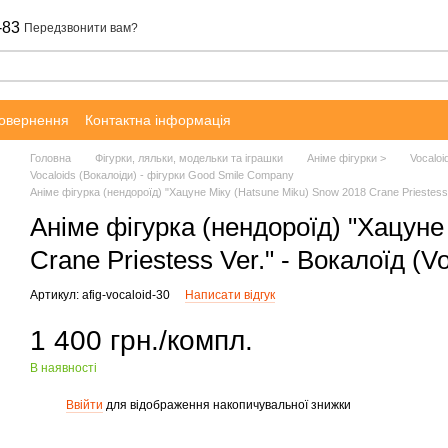
-83
Передзвонити вам?
повернення
Контактна інформація
Головна
Фігурки, ляльки, модельки та іграшки
Аніме фігурки >
Vocaloi
Vocaloids (Вокалоіди) - фігурки Good Smile Company
Аніме фігурка (нендороїд) "Хацуне Міку (Hatsune Miku) Snow 2018 Crane Priestess V
Аніме фігурка (нендороїд) "Хацуне
Crane Priestess Ver." - Вокалоїд (Vo
Артикул: afig-vocaloid-30
Написати відгук
1 400 грн./компл.
В наявності
Ввійти
для відображення накопичувальної знижки
%