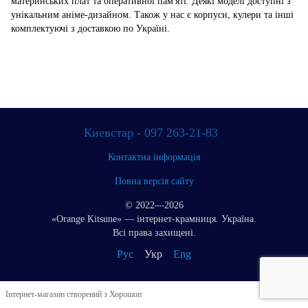
материнських плат та оперативної пам'яті. Деякі моделі доступні з
унікальним аніме-дизайном. Також у нас є корпуси, кулери та інші
комплектуючі з доставкою по Україні.
Киевстар - 097 263-21-83
Контактна інформація
Повна версія сайту
© 2022—2026
«Orange Kitsune» — інтернет-крамниця. Україна.
Всі права захищені.
Рус
Укр
Eng
Інтернет-магазин створений з Хорошоп