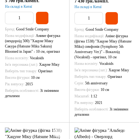
5 700 грн./компл.
7 430 грн./компл.
(Vocaloid) - оригінал, 10 см
На складі в Китаї
На складі в Китаї
Бренд
Good Smile Company
Бренд
Good Smile Company
Назва модифікації
Аниме фигурка
Назва модифікації
Аніме фігурка
(нендороїд 500) "Хацуне Мику
(фігма 1538) "Хацуне Міку (Hatsune
Сакура (Hatsune Miku Sakura)
Miku) симфонія (Symphony 5th
Bloomed in Japan" - 10 см, оригінал
Anniversary Ver.)" - Вокалоїд
(Vocaloid) - оригінал, 10 см
Назва всесвіту
Vocaloids
Назва всесвіту
Vocaloids
Ім'я персонажа (лат.)
Хацуне Міку
Ім'я персонажа (лат.)
Хацуне Міку
Виберіть тип товару
Оригінал
Виберіть тип товару
Оригінал
Висота фігурки
10 см
Серія
5th anniversary
Рік випуску
2015
Висота фігурки
10 см
Виберіть особливості
Зі змінними
деталями
Масштаб
1:12
Рік випуску
2021
Виберіть особливості
Зі змінними
деталями