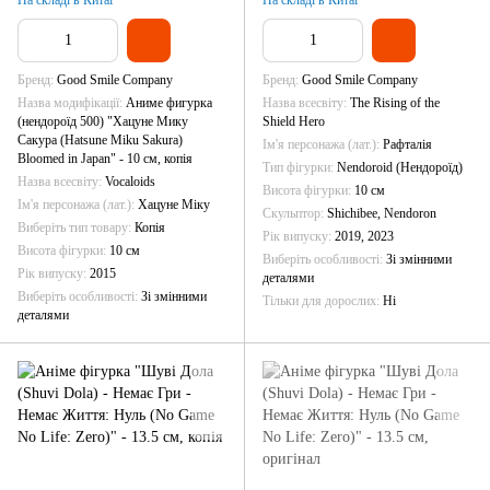
На складі в Китаї
Бренд
Good Smile Company
Бренд
Good Smile Company
Назва модифікації
Аниме фигурка
Назва всесвіту
The Rising of the
(нендороїд 500) "Хацуне Мику
Shield Hero
Сакура (Hatsune Miku Sakura)
Ім'я персонажа (лат.)
Рафталія
Bloomed in Japan" - 10 см, копія
Тип фігурки
Nendoroid (Нендороїд)
Назва всесвіту
Vocaloids
Висота фігурки
10 см
Ім'я персонажа (лат.)
Хацуне Міку
Скульптор
Shichibee, Nendoron
Виберіть тип товару
Копія
Рік випуску
2019, 2023
Висота фігурки
10 см
Виберіть особливості
Зі змінними
Рік випуску
2015
деталями
Виберіть особливості
Зі змінними
Тільки для дорослих
Ні
деталями