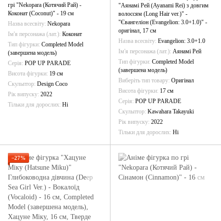
грі "Nekopara (Котячий Рай) -
"Аянамі Рей (Ayanami Rei) з довгим
Коконат (Coconut)" - 19 см
волоссям (Long Hair ver.)" -
"Євангеліон (Evangelion: 3.0+1.0)" -
Назва всесвіту
Nekopara
оригінал, 17 см
Ім'я персонажа (лат.)
Коконат
Назва всесвіту
Evangelion: 3.0+1.0
Тип фігурки
Completed Model
Ім'я персонажа (лат.)
Аянамі Рей
(завершена модель)
Тип фігурки
Completed Model
Серія
POP UP PARADE
(завершена модель)
Висота фігурки
19 см
Виберіть тип товару
Оригінал
Скульптор
Design Coco
Висота фігурки
17 см
Рік випуску
2022
Серія
POP UP PARADE
Тільки для дорослих
Ні
Скульптор
Kawahara Takayuki
Рік випуску
2022
Тільки для дорослих
Ні
−27%