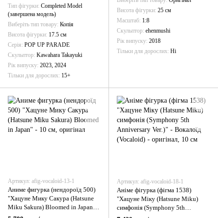
Тип фігурки
Completed Model
Висота фігурки
25 см
(завершена модель)
Масштаб
1:8
Виберіть тип товару
Копія
Скульптор
ehenmushi
Висота фігурки
17.5 см
Рік випуску
2018
Серія
POP UP PARADE
Тільки для дорослих
Ні
Скульптор
Kawahara Takayuki
Рік випуску
2023, 2024
Тільки для дорослих
15+
Артикул: afig-vocaloid-13-1
Артикул: afig-vocaloid-18-1
Аниме фигурка (нендороїд 500)
Аніме фігурка (фігма 1538)
"Хацуне Мику Сакура (Hatsune
"Хацуне Міку (Hatsune Miku)
Miku Sakura) Bloomed in Japan" -
симфонія (Symphony 5th
10 см, оригінал
Anniversary Ver.)" - Вокалоїд