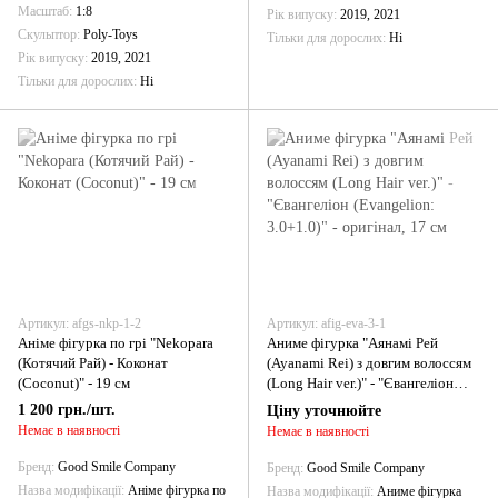
Масштаб
1:8
Рік випуску
2019, 2021
Скульптор
Poly-Toys
Тільки для дорослих
Ні
Рік випуску
2019, 2021
Тільки для дорослих
Ні
Артикул: afgs-nkp-1-2
Артикул: afig-eva-3-1
Аніме фігурка по грі "Nekopara
Аниме фігурка "Аянамі Рей
(Котячий Рай) - Коконат
(Ayanami Rei) з довгим волоссям
(Coconut)" - 19 см
(Long Hair ver.)" - "Євангеліон
(Evangelion: 3.0+1.0)" - оригінал,
1 200 грн./шт.
Ціну уточнюйте
17 см
Немає в наявності
Немає в наявності
Бренд
Good Smile Company
Бренд
Good Smile Company
Назва модифікації
Аніме фігурка по
Назва модифікації
Аниме фігурка