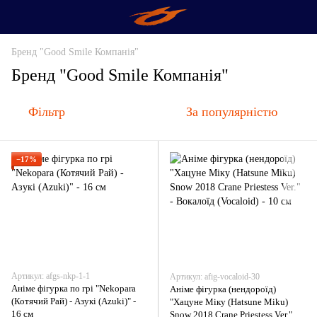
Бренд "Good Smile Компанія"
Бренд "Good Smile Компанія"
Фільтр
За популярністю
−17%
Артикул: afgs-nkp-1-1
Артикул: afig-vocaloid-30
Аніме фігурка по грі "Nekopara
Аніме фігурка (нендороїд)
(Котячий Рай) - Азукі (Azuki)" -
"Хацуне Міку (Hatsune Miku)
16 см
Snow 2018 Crane Priestess Ver." -