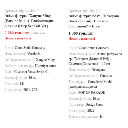
Артикул: afig-vocaloid-7
Артикул: afgs-nkp-1-3
Аніме фігурка "Хацуне Міку
Аніме фігурка по грі "Nekopara
(Hatsune Miku)" Глибоководна
(Котячий Рай) - Сінамон
дівчина (Deep Sea Girl Ver.) -
(Cinnamon)" - 16 см
Вокалоїд (Vocaloid) - 16 см
2 080 грн./шт.
1 380 грн./шт.
2 840 грн.
Немає в наявності
Немає в наявності
Бренд
Good Smile Company
Бренд
Good Smile Company
Назва всесвіту
Vocaloids
Назва модифікації
Аніме фігурка по
грі "Nekopara (Котячий Рай) -
Ім'я персонажа (лат.)
Хацуне Міку
Сінамон (Cinnamon)" - 16 см
Виберіть тип товару
Преміум копія
Назва всесвіту
Nekopara
Серія
Character Vocal Series 01
Ім'я персонажа (лат.)
Сінамон
Висота фігурки
16 см
Тип фігурки
Completed Model
Масштаб
1:8
(завершена модель)
Рік випуску
2014, 2021
Серія
POP UP PARADE
Висота фігурки
16 см
Скульптор
Design Coco
Рік випуску
2022
Тільки для дорослих
Ні