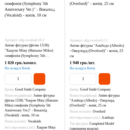
Артикул: afig-vocaloid-18-2
Артикул: afig-overlord-2-2
Аніме фігурка (фігма 1538)
Аніме фігурка "Альбедо (Albedo)
"Хацуне Міку (Hatsune Miku)
- Оверлорд (Overlord)" - копія, 25
симфонія (Symphony 5th
см
Anniversary Ver.)" - Вокалоїд
1 020 грн./компл.
1 940 грн./шт.
(Vocaloid) - копія, 10 см
На складі в Китаї
На складі в Китаї
Бренд
Good Smile Company
Бренд
Good Smile Company
Назва модифікації
Аніме фігурка
Назва модифікації
Аніме фігурка
(фігма 1538) "Хацуне Міку (Hatsune
"Альбедо (Albedo) - Оверлорд
Miku) симфонія (Symphony 5th
(Overlord)" - копія, 25 см
Anniversary Ver.)" - Вокалоїд
Назва всесвіту
Overlord
(Vocaloid) - копія, 10 см
Ім'я персонажа (лат.)
Альбедо
Назва всесвіту
Vocaloids
Тип фігурки
Completed Model
Ім'я персонажа (лат.)
Хацуне Міку
(завершена модель)