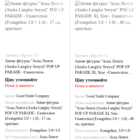
Артикул: afig-eva-7-1
Артикул: afig-eva-7-2
Аніме фігурка "Аска Ленглі
Аніме фігурка "Аска Ленглі
(Asuka Langley Soryu)" POP UP
(Asuka Langley Soryu)" POP UP
PARADE - Євангеліон
PARADE XL Size - Євангеліон
(Evangelion 3.0 + 1.0) - 17 см,
(Evangelion 3.0 + 1.0) - 40 см,
Ціну уточнюйте
Ціну уточнюйте
оригінал
оригінал
Немає в наявності
Немає в наявності
Бренд
Good Smile Company
Бренд
Good Smile Company
Назва модифікації
Аніме фігурка
Назва модифікації
Аніме фігурка
"Аска Ленглі (Asuka Langley Soryu)"
"Аска Ленглі (Asuka Langley Soryu)"
POP UP PARADE - Євангеліон
POP UP PARADE XL Size -
(Evangelion 3.0 + 1.0) - 17 см,
Євангеліон (Evangelion 3.0 + 1.0) - 40
оригінал
см, оригінал
Назва всесвіту
Evangelion: 3.0+1.0
Назва всесвіту
Evangelion: 3.0+1.0
Ім'я персонажа (лат.)
Аска Ленглі
Ім'я персонажа (лат.)
Аска Ленглі