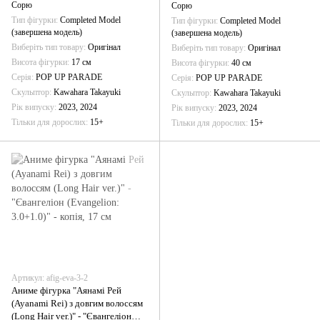
Сорю
Сорю
Тип фігурки
Completed Model
Тип фігурки
Completed Model
(завершена модель)
(завершена модель)
Виберіть тип товару
Оригінал
Виберіть тип товару
Оригінал
Висота фігурки
17 см
Висота фігурки
40 см
Серія
POP UP PARADE
Серія
POP UP PARADE
Скульптор
Kawahara Takayuki
Скульптор
Kawahara Takayuki
Рік випуску
2023, 2024
Рік випуску
2023, 2024
Тільки для дорослих
15+
Тільки для дорослих
15+
Артикул: afig-eva-3-2
Аниме фігурка "Аянамі Рей
(Ayanami Rei) з довгим волоссям
(Long Hair ver.)" - "Євангеліон