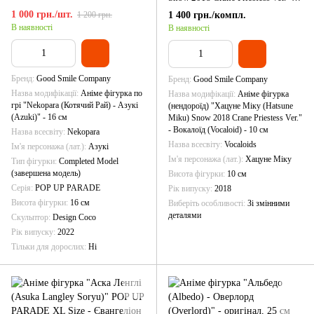
Вокалоїд (Vocaloid) - 10 см
1 000 грн./шт.
1 400 грн./компл.
1 200 грн.
В наявності
В наявності
Бренд
Good Smile Company
Бренд
Good Smile Company
Назва модифікації
Аніме фігурка по
Назва модифікації
Аніме фігурка
грі "Nekopara (Котячий Рай) - Азукі
(нендороїд) "Хацуне Міку (Hatsune
(Azuki)" - 16 см
Miku) Snow 2018 Crane Priestess Ver."
- Вокалоїд (Vocaloid) - 10 см
Назва всесвіту
Nekopara
Назва всесвіту
Vocaloids
Ім'я персонажа (лат.)
Азукі
Ім'я персонажа (лат.)
Хацуне Міку
Тип фігурки
Completed Model
(завершена модель)
Висота фігурки
10 см
Серія
POP UP PARADE
Рік випуску
2018
Висота фігурки
16 см
Виберіть особливості
Зі змінними
деталями
Скульптор
Design Coco
Рік випуску
2022
Тільки для дорослих
Ні