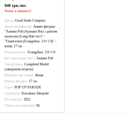
(Evangelion: 3.0+1.0)" - копія, 17
840 грн./шт.
см
Немає в наявності
Бренд
Good Smile Company
Назва модифікації
Аниме фігурка
"Аянамі Рей (Ayanami Rei) з довгим
волоссям (Long Hair ver.)" -
"Євангеліон (Evangelion: 3.0+1.0)" -
копія, 17 см
Назва всесвіту
Evangelion: 3.0+1.0
Ім'я персонажа (лат.)
Аянамі Рей
Тип фігурки
Completed Model
(завершена модель)
Виберіть тип товару
Копія
Висота фігурки
17 см
Серія
POP UP PARADE
Скульптор
Kawahara Takayuki
Рік випуску
2022
Тільки для дорослих
Ні