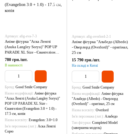
Артикул: afig-eva-7-3
Артикул: afig-overlord-2-1
Аніме фігурка "Аска Ленглі
Аніме фігурка "Альбедо (Albedo)
(Asuka Langley Soryu)" POP UP
- Оверлорд (Overlord)" - оригінал,
PARADE XL Size - Євангеліон
25 см
(Evangelion 3.0 + 1.0) - 17.5 см,
780 грн./шт.
15 790 грн./шт.
копія
В наявності
На складі в Китаї
Бренд
Good Smile Company
Бренд
Good Smile Company
Назва модифікації
Аніме фігурка
Назва модифікації
Аніме фігурка
"Аска Ленглі (Asuka Langley Soryu)"
"Альбедо (Albedo) - Оверлорд
POP UP PARADE XL Size -
(Overlord)" - оригінал, 25 см
Євангеліон (Evangelion 3.0 + 1.0) -
Назва всесвіту
Overlord
17.5 см, копія
Ім'я персонажа (лат.)
Альбедо
Назва всесвіту
Evangelion: 3.0+1.0
Тип фігурки
Completed Model
Ім'я персонажа (лат.)
Аска Ленглі
(завершена модель)
Сорю
Виберіть тип товару
Оригінал