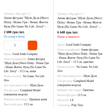
Артикул: afig-ngnl-1-2
Артикул: afig-ngnl-1-1
Аніме фігурка "Шуві Дола (Shuvi
Аніме фігурка "Шуві Дола (Shuvi
Dola) - Немає Гри - Немає Життя:
Dola) - Немає Гри - Немає Життя:
Нуль (No Game No Life: Zero)" -
Нуль (No Game No Life: Zero)" -
13.5 см, копія
13.5 см, оригінал
2 600 грн./шт.
6 640 грн./шт.
На складі в Китаї
Немає в наявності
Бренд
Good Smile Company
Назва модифікації
Аніме фігурка
"Шуві Дола (Shuvi Dola) - Немає Гри
Бренд
Good Smile Company
- Немає Життя: Нуль (No Game No
Назва модифікації
Аніме фігурка
Life: Zero)" - 13.5 см, оригінал
"Шуві Дола (Shuvi Dola) - Немає Гри
Назва всесвіту
No Game, No Life:
- Немає Життя: Нуль (No Game No
Zero
Life: Zero)" - 13.5 см, копія
Ім'я персонажа (лат.)
Шуві Дола
Назва всесвіту
No Game, No Life:
Zero
Тип фігурки
Completed Model
(завершена модель)
Ім'я персонажа (лат.)
Шуві Дола
Виберіть тип товару
Оригінал
Тип фігурки
Completed Model
(завершена модель)
Висота фігурки
13.5 см
Виберіть тип товару
Преміум копія
Масштаб
1:8
Висота фігурки
13.5 см
Скульптор
Poly-Toys