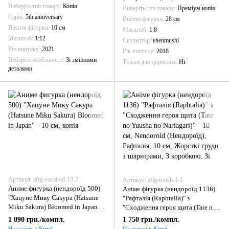
Виберіть тип товару
Копія
Виберіть тип товару
Преміум копія
Серія
5th anniversary
Висота фігурки
28 см
Висота фігурки
10 см
Масштаб
1:8
Масштаб
1:12
Скульптор
ehenmushi
Рік випуску
2021
Рік випуску
2018
Виберіть особливості
Зі змінними
Тільки для дорослих
Ні
деталями
Артикул: afig-vocaloid-13-2
Артикул: afig-trotsh-1-1
Аниме фигурка (нендороїд 500)
Аніме фігурка (нендороїд 1136)
"Хацуне Мику Сакура (Hatsune
"Рафталія (Raphtalia)" з
Miku Sakura) Bloomed in Japan" -
"Сходження героя щита (Tate no
10 см, копія
Yuusha no Nariagari)" - 10 см
1 090 грн./компл.
1 750 грн./компл.
На складі в Китаї