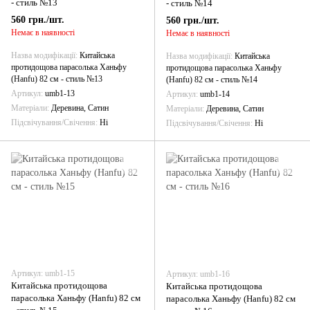
- стиль №13
- стиль №14
560 грн./шт.
560 грн./шт.
Немає в наявності
Немає в наявності
Назва модифікації
Китайська
Назва модифікації
Китайська
протидощова парасолька Ханьфу
протидощова парасолька Ханьфу
(Hanfu) 82 см - стиль №13
(Hanfu) 82 см - стиль №14
Артикул
umb1-13
Артикул
umb1-14
Матеріали
Деревина, Сатин
Матеріали
Деревина, Сатин
Підсвічування/Свічення
Ні
Підсвічування/Свічення
Ні
Артикул: umb1-15
Артикул: umb1-16
Китайська протидощова
Китайська протидощова
парасолька Ханьфу (Hanfu) 82 см
парасолька Ханьфу (Hanfu) 82 см