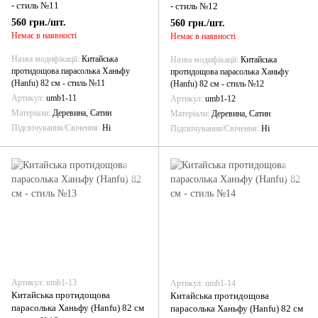
- стиль №11
- стиль №12
560 грн./шт.
560 грн./шт.
Немає в наявності
Немає в наявності
Назва модифікації
Китайська
Назва модифікації
Китайська
протидощова парасолька Ханьфу
протидощова парасолька Ханьфу
(Hanfu) 82 см - стиль №11
(Hanfu) 82 см - стиль №12
Артикул
umb1-11
Артикул
umb1-12
Матеріали
Деревина, Сатин
Матеріали
Деревина, Сатин
Підсвічування/Свічення
Ні
Підсвічування/Свічення
Ні
Артикул: umb1-13
Артикул: umb1-14
Китайська протидощова
Китайська протидощова
парасолька Ханьфу (Hanfu) 82 см
парасолька Ханьфу (Hanfu) 82 см