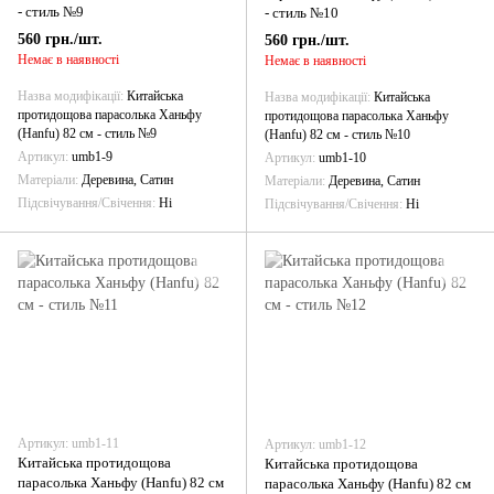
- стиль №9
- стиль №10
560 грн./шт.
560 грн./шт.
Немає в наявності
Немає в наявності
Назва модифікації
Китайська
Назва модифікації
Китайська
протидощова парасолька Ханьфу
протидощова парасолька Ханьфу
(Hanfu) 82 см - стиль №9
(Hanfu) 82 см - стиль №10
Артикул
umb1-9
Артикул
umb1-10
Матеріали
Деревина, Сатин
Матеріали
Деревина, Сатин
Підсвічування/Свічення
Ні
Підсвічування/Свічення
Ні
Артикул: umb1-11
Артикул: umb1-12
Китайська протидощова
Китайська протидощова
парасолька Ханьфу (Hanfu) 82 см
парасолька Ханьфу (Hanfu) 82 см