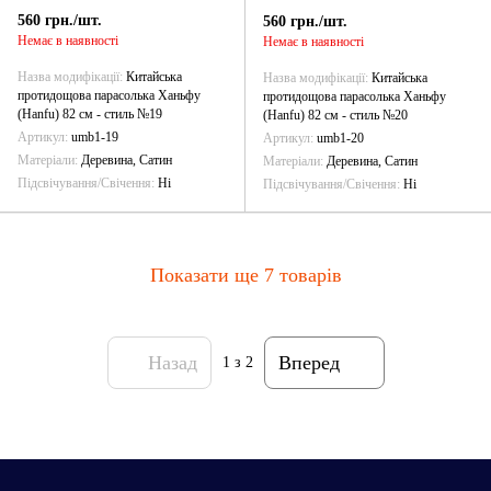
560 грн./шт.
560 грн./шт.
Немає в наявності
Немає в наявності
Назва модифікації
Китайська
Назва модифікації
Китайська
протидощова парасолька Ханьфу
протидощова парасолька Ханьфу
(Hanfu) 82 см - стиль №19
(Hanfu) 82 см - стиль №20
Артикул
umb1-19
Артикул
umb1-20
Матеріали
Деревина, Сатин
Матеріали
Деревина, Сатин
Підсвічування/Свічення
Ні
Підсвічування/Свічення
Ні
Показати ще 7 товарів
Назад
Вперед
1
з 2