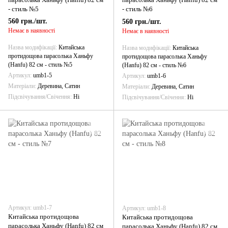
- стиль №5
- стиль №6
560 грн./шт.
560 грн./шт.
Немає в наявності
Немає в наявності
Назва модифікації
Китайська
Назва модифікації
Китайська
протидощова парасолька Ханьфу
протидощова парасолька Ханьфу
(Hanfu) 82 см - стиль №5
(Hanfu) 82 см - стиль №6
Артикул
umb1-5
Артикул
umb1-6
Матеріали
Деревина, Сатин
Матеріали
Деревина, Сатин
Підсвічування/Свічення
Ні
Підсвічування/Свічення
Ні
Артикул: umb1-7
Артикул: umb1-8
Китайська протидощова
Китайська протидощова
парасолька Ханьфу (Hanfu) 82 см
парасолька Ханьфу (Hanfu) 82 см