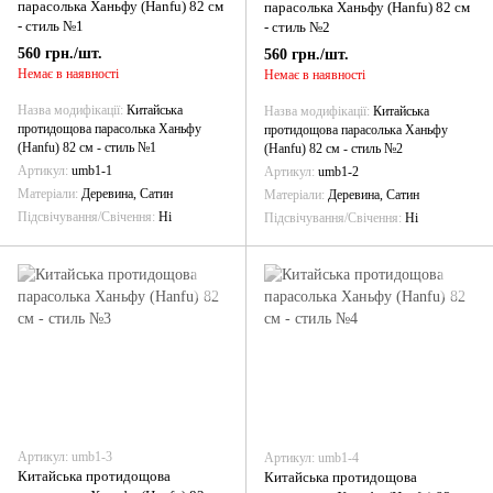
парасолька Ханьфу (Hanfu) 82 см
парасолька Ханьфу (Hanfu) 82 см
- стиль №1
- стиль №2
560 грн./шт.
560 грн./шт.
Немає в наявності
Немає в наявності
Назва модифікації
Китайська
Назва модифікації
Китайська
протидощова парасолька Ханьфу
протидощова парасолька Ханьфу
(Hanfu) 82 см - стиль №1
(Hanfu) 82 см - стиль №2
Артикул
umb1-1
Артикул
umb1-2
Матеріали
Деревина, Сатин
Матеріали
Деревина, Сатин
Підсвічування/Свічення
Ні
Підсвічування/Свічення
Ні
Артикул: umb1-3
Артикул: umb1-4
Китайська протидощова
Китайська протидощова