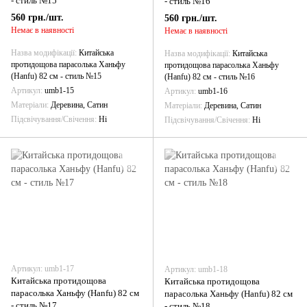
- стиль №15
- стиль №16
560 грн./шт.
560 грн./шт.
Немає в наявності
Немає в наявності
Назва модифікації
Китайська
Назва модифікації
Китайська
протидощова парасолька Ханьфу
протидощова парасолька Ханьфу
(Hanfu) 82 см - стиль №15
(Hanfu) 82 см - стиль №16
Артикул
umb1-15
Артикул
umb1-16
Матеріали
Деревина, Сатин
Матеріали
Деревина, Сатин
Підсвічування/Свічення
Ні
Підсвічування/Свічення
Ні
Артикул: umb1-17
Артикул: umb1-18
Китайська протидощова
Китайська протидощова
парасолька Ханьфу (Hanfu) 82 см
парасолька Ханьфу (Hanfu) 82 см
- стиль №17
- стиль №18