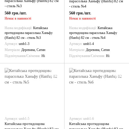
парасолька Ханьфу (Hanfu) 82 см
парасолька Ханьфу (Hanfu) 82 см
- стиль №3
- стиль №4
560 грн./шт.
560 грн./шт.
Немає в наявності
Немає в наявності
Назва модифікації
Китайська
Назва модифікації
Китайська
протидощова парасолька Ханьфу
протидощова парасолька Ханьфу
(Hanfu) 82 см - стиль №3
(Hanfu) 82 см - стиль №4
Артикул
umb1-3
Артикул
umb1-4
Матеріали
Деревина, Сатин
Матеріали
Деревина, Сатин
Підсвічування/Свічення
Ні
Підсвічування/Свічення
Ні
Артикул: umb1-5
Артикул: umb1-6
Китайська протидощова
Китайська протидощова
парасолька Ханьфу (Hanfu) 82 см
парасолька Ханьфу (Hanfu) 82 см