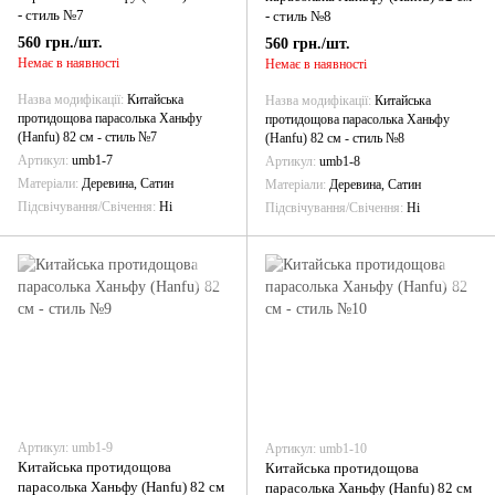
- стиль №7
- стиль №8
560 грн./шт.
560 грн./шт.
Немає в наявності
Немає в наявності
Назва модифікації
Китайська
Назва модифікації
Китайська
протидощова парасолька Ханьфу
протидощова парасолька Ханьфу
(Hanfu) 82 см - стиль №7
(Hanfu) 82 см - стиль №8
Артикул
umb1-7
Артикул
umb1-8
Матеріали
Деревина, Сатин
Матеріали
Деревина, Сатин
Підсвічування/Свічення
Ні
Підсвічування/Свічення
Ні
Артикул: umb1-9
Артикул: umb1-10
Китайська протидощова
Китайська протидощова
парасолька Ханьфу (Hanfu) 82 см
парасолька Ханьфу (Hanfu) 82 см