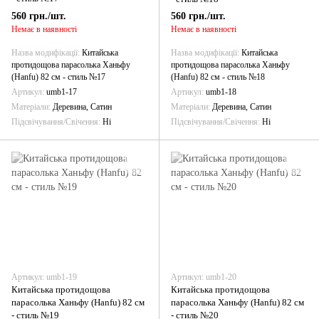
560 грн./шт.
560 грн./шт.
Немає в наявності
Немає в наявності
Назва модифікації
Китайська
Назва модифікації
Китайська
протидощова парасолька Ханьфу
протидощова парасолька Ханьфу
(Hanfu) 82 см - стиль №17
(Hanfu) 82 см - стиль №18
Артикул
umb1-17
Артикул
umb1-18
Матеріали
Деревина, Сатин
Матеріали
Деревина, Сатин
Підсвічування/Свічення
Ні
Підсвічування/Свічення
Ні
Артикул: umb1-19
Артикул: umb1-20
Китайська протидощова
Китайська протидощова
парасолька Ханьфу (Hanfu) 82 см
парасолька Ханьфу (Hanfu) 82 см
- стиль №19
- стиль №20