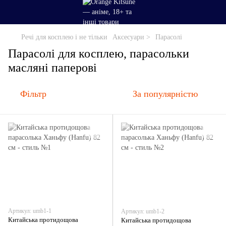
Речі для косплею і не тільки
Аксесуари >
Парасолі
Парасолі для косплею, парасольки
масляні паперові
Фільтр
За популярністю
Артикул: umb1-1
Артикул: umb1-2
Китайська протидощова
Китайська протидощова