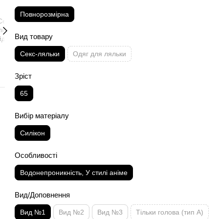
Повнорозмірна
Вид товару
Секс-ляльки
Одяг для ляльки
Зріст
65
Вибір матеріалу
Силікон
Особливості
Водонепроникність, У стилі аніме
Вид/Доповнення
Вид №1
Вид №2
Вид №3
Тільки голова (тип А)