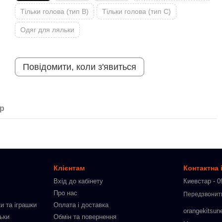
Тільки голова (тип B)
Тільки голова (тип С)
Одяг для ляльки
Повідомити, коли з'явиться
ар
Клієнтам
Контактна
Вхід до кабінету
Киевстар - 0
Про нас
Передзвонит
и та іграшки
Оплата і доставка
orangekitsun
льки
Обмін та повернення