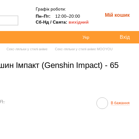
Графік роботи:
Мій кошик
Пн–Пт:
12:00–20:00
Сб-Нд / Свята:
вихідний
Вхід
Укр
Секс-ляльки у стилі аніме
Секс-ляльки у стилі аніме MOOYOU
шин Імпакт (Genshin Impact) - 65
л.
В бажання