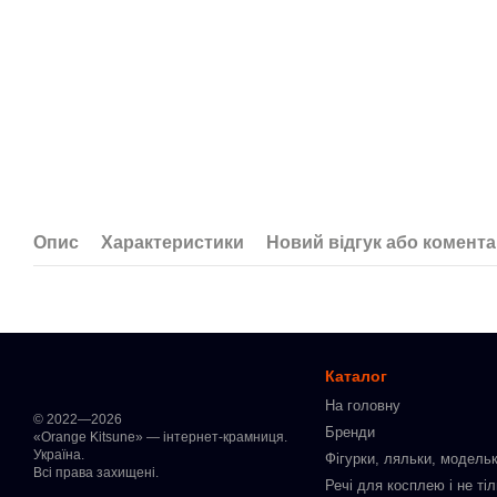
Опис
Характеристики
Новий відгук або комент
Каталог
На головну
© 2022—2026
Бренди
«Orange Kitsune» — інтернет-крамниця.
Україна.
Фігурки, ляльки, модельк
Всі права захищені.
Речі для косплею і не ті