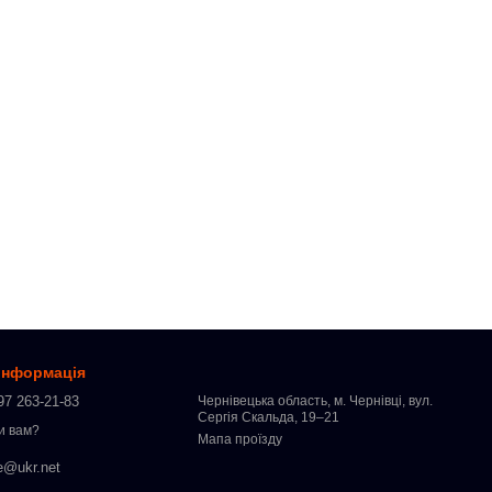
 інформація
97 263-21-83
Чернівецька область, м. Чернівці, вул.
Сергія Скальда, 19–21
и вам?
Мапа проїзду
e@ukr.net