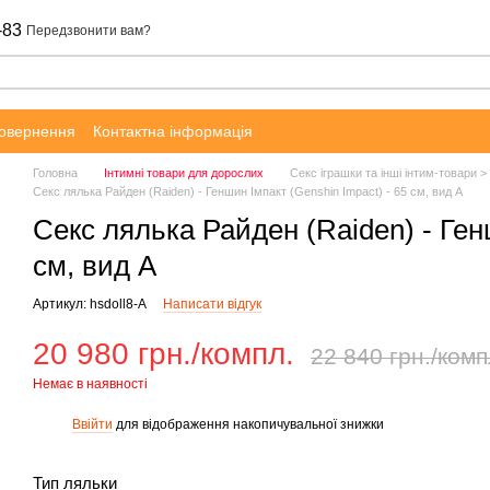
-83
Передзвонити вам?
повернення
Контактна інформація
Головна
Інтимні товари для дорослих
Секс іграшки та інші інтим-товари >
Секс лялька Райден (Raiden) - Геншин Імпакт (Genshin Impact) - 65 см, вид А
Секс лялька Райден (Raiden) - Ген
см, вид А
Артикул: hsdoll8-A
Написати відгук
20 980 грн./компл.
22 840 грн./комп
Немає в наявності
Ввійти
для відображення накопичувальної знижки
%
Тип ляльки