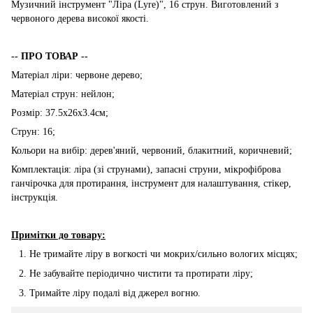
Музичний інструмент "Ліра (Lyre)", 16 струн. Виготовлений з
червоного дерева високої якості.
-- ПРО ТОВАР --
Матеріал ліри: червоне дерево;
Матеріал струн: нейлон;
Розмір: 37.5x26x3.4см;
Струн: 16;
Кольори на вибір: дерев'яний, червоний, блакитний, коричневий;
Комплектація: ліра (зі струнами), запасні струни, мікрофіброва
ганчірочка для протирання, інструмент для налаштування, стікер,
інструкція.
Примітки до товару:
Не тримайте ліру в вогкості чи мокрих/сильно вологих місцях;
Не забувайте періодично чистити та протирати ліру;
Тримайте ліру подалі від джерел вогню.