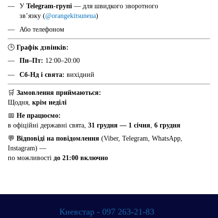
У
Telegram-групі
— для швидкого зворотного
звʼязку (
@orangekitsuneua
)
Або телефоном
🕒
Графік дзвінків:
Пн–Пт:
12:00–20:00
Сб-Нд і свята:
вихідний
🛒
Замовлення приймаються:
Щодня,
крім неділі
📅
Не працюємо:
в офіційні державні свята,
31 грудня — 1 січня
,
6 грудня
💬
Відповіді на повідомлення
(Viber, Telegram, WhatsApp,
Instagram) —
по можливості
до 21:00 включно
Киевстар - 097 263-21-83