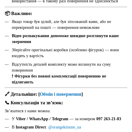
використання — в такому разі повернення не здійснюється
📦 Важливо:
Якщо товар був цілий, але був зіпсований вами, або не
перевірений на пошті — повернення неможливе
Відео розпакування допоможе швидше розглянути ваше
звернення
Зберігайте оригінальні коробки (особливо фігурок) — вони
входять у вартість
Відсутність деталей комплекту може вплинути на суму
повернення
❗
Фігурки без повної комплектації поверненню не
підлягають
🔗 Детальніше:
[
Обмін і повернення
]
📞 Консультація та звʼязок:
Звʼязатися з нами можна:
У
Viber / WhatsApp / Telegram
— за номером
097 263-21-83
В
Instagram Direct
:
@orangekitsune_ua