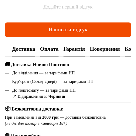
Додайте перший відгук
Написати відгук
Доставка
Оплата
Гарантія
Повернення
Конс
🚚 Доставка Новою Поштою:
До відділення — за тарифами НП
Кур’єром (Склад–Двері) — за тарифами НП
До поштомату — за тарифами НП
📍 Відправлення з:
Чернівці
📦 Безкоштовна доставка:
При замовленні від
2000 грн
— доставка безкоштовна
(не діє для товарів категорії
18+
)
🛑 Про коробки: