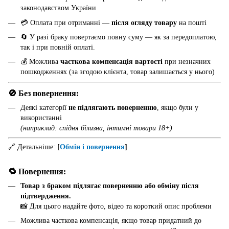
законодавством України
💳 Оплата при отриманні —
після огляду товару
на пошті
🔄 У разі браку повертаємо повну суму — як за передоплатою,
так і при повній оплаті.
💰 Можлива
часткова компенсація вартості
при незначних
пошкодженнях (за згодою клієнта, товар залишається у нього)
🚫 Без повернення:
Деякі категорії
не підлягають поверненню
, якщо були у
використанні
(наприклад: спідня білизна, інтимні товари 18+)
🔗 Детальніше:
[
Обмін і повернення
]
🔁 Повернення:
Товар з браком підлягає поверненню або обміну після
підтвердження.
📸 Для цього надайте фото, відео та короткий опис проблеми
Можлива часткова компенсація, якщо товар придатний до