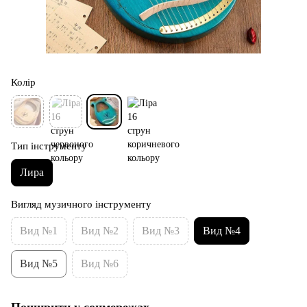
Колір
Тип інструменту
Лира
Вигляд музичного інструменту
Вид №1
Вид №2
Вид №3
Вид №4
Вид №5
Вид №6
Поширити у соцмережах