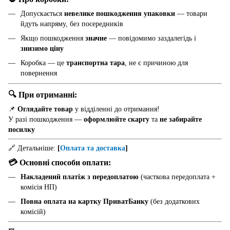
Допускається
невелике пошкодження упаковки
— товари
йдуть напряму, без посередників
Якщо пошкодження
значне
— повідомимо заздалегідь і
знизимо ціну
Коробка — це
транспортна тара
, не є причиною для
повернення
🔍 При отриманні:
📌
Оглядайте товар
у відділенні до отримання!
У разі пошкодження —
оформлюйте скаргу
та
не забирайте
посилку
🔗 Детальніше:
[
Оплата та доставка
]
💳 Основні способи оплати:
Накладений платіж з передоплатою
(часткова передоплата +
комісія НП)
Повна оплата на картку ПриватБанку
(без додаткових
комісій)