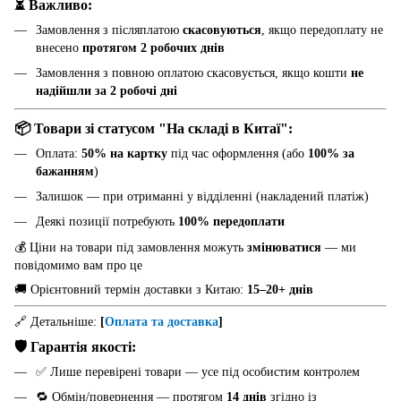
⏳ Важливо:
Замовлення з післяплатою
скасовуються
, якщо передоплату не
внесено
протягом 2 робочих днів
Замовлення з повною оплатою скасовується, якщо кошти
не
надійшли за 2 робочі дні
📦 Товари зі статусом "На складі в Китаї":
Оплата:
50% на картку
під час оформлення (або
100% за
бажанням
)
Залишок — при отриманні у відділенні (накладений платіж)
Деякі позиції потребують
100% передоплати
💰 Ціни на товари під замовлення можуть
змінюватися
— ми
повідомимо вам про це
🚚 Орієнтовний термін доставки з Китаю:
15–20+ днів
🔗 Детальніше:
[
Оплата та доставка
]
🛡️ Гарантія якості:
✅ Лише перевірені товари — усе під особистим контролем
🔁 Обмін/повернення — протягом
14 днів
згідно із