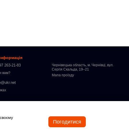
 інформація
97 263-21-83
Чернівецька область, м. Чернівці, вул.
Сергія Скальда, 19–21
и вам?
Мапа проїзду
e@ukr.net
ежах
 своєму
Погодитися