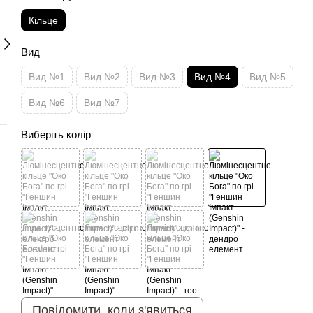
Кільце
Вид
Вид №1
Вид №2
Вид №3
Вид №4
Вид №5
Вид №6
Вид №7
Виберіть колір
Повідомити, коли з'явиться