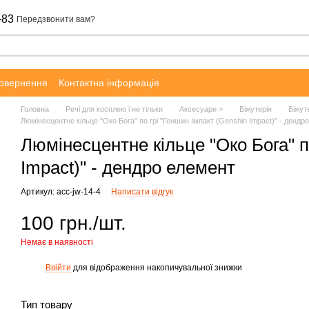
-83
Передзвонити вам?
повернення
Контактна інформація
Головна
Речі для косплею і не тільки
Аксесуари >
Біжутерія
Біжут
Люмінесцентне кільце "Око Бога" по грі "Геншин Імпакт (Genshin Impact)" - дендр
Люмінесцентне кільце "Око Бога" п
Impact)" - дендро елемент
Артикул: acc-jw-14-4
Написати відгук
100 грн./шт.
Немає в наявності
Ввійти
для відображення накопичувальної знижки
%
Тип товару