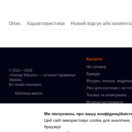
Опис
Характеристики
Новий відгук або комент
Каталог
На головну
© 2022—2026
Бренди
«Orange Kitsune» — інтернет-крамниця.
Україна.
Фігурки, ляльки, модельк
Всі права захищені.
Речі для косплею і не ті
Мобільна версія
Техніка та електроніка
Музичні інструменти
Манга українською мово
Ми піклуємось про вашу конфіденційніст
Інтимні товари для доро
Цей сайт використовує cookie для аналітики
В наявності
браузері.