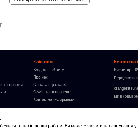
ар
Клієнтам
Контактна
Вхід до кабінету
Киевстар - 0
Про нас
Передзвонит
и та іграшки
Оплата і доставка
orangekitsun
льки
Обмін та повернення
Ми в соцмер
Контактна інформація
ю
ь
слих
, безпеки та поліпшення роботи. Ви можете змінити налаштування у