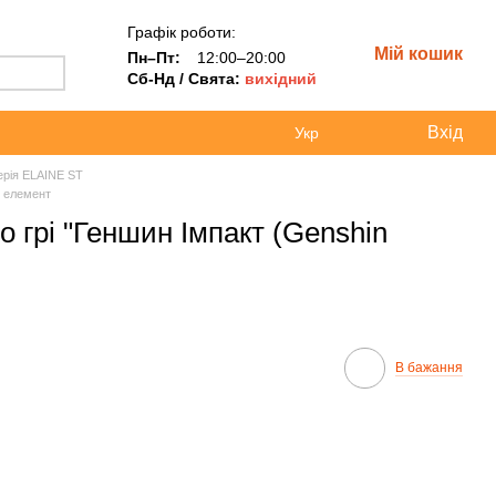
Графік роботи:
Мій кошик
Пн–Пт:
12:00–20:00
Сб-Нд / Свята:
вихідний
Вхід
Укр
ерія ELAINE ST
о елемент
о грі "Геншин Імпакт (Genshin
В бажання