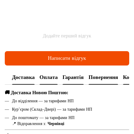
Додайте перший відгук
Написати відгук
Доставка
Оплата
Гарантія
Повернення
Конс
🚚 Доставка Новою Поштою:
До відділення — за тарифами НП
Кур’єром (Склад–Двері) — за тарифами НП
До поштомату — за тарифами НП
📍 Відправлення з:
Чернівці