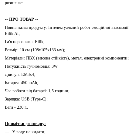
розпізнає.
-- ПРО ТОВАР --
Повна назва продукту: Інтелектуальний робот емоційної взаємодії
Eilik AI;
Ім'я персонажа: Eilik;
Розмір: 10 см (108x105x133 мм);
Матеріали: ПВХ (висока стійкість), метал, електронні компоненти;
Потужність гучномовця: 3W;
Двигун: EM3x4;
Батарея: 450 mAh;
Час роботи від батареї: 1,5 години;
Зарядка: USB (Type-C);
Вага - 230 г..
Примітки до товару:
У воду не кидати;