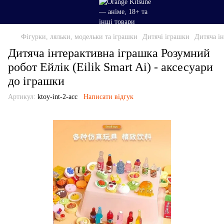
Фігурки, ляльки, модельки та іграшки
Дитячі іграшки
Дитяча ін
Дитяча інтерактивна іграшка Розумний
робот Ейлік (Eilik Smart Ai) - аксесуари
до іграшки
Артикул:
ktoy-int-2-acc
Написати відгук