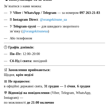
Звʼязатися з нами можна:
У
Viber / WhatsApp / Telegram
— за номером
097 263-21-83
В
Instagram Direct
:
@orangekitsune_ua
У
Telegram-групі
— для швидкого зворотного
звʼязку (
@orangekitsuneua
)
Або телефоном
🕒
Графік дзвінків:
Пн–Пт:
12:00–20:00
Сб-Нд і свята:
вихідний
🛒
Замовлення приймаються:
Щодня,
крім неділі
📅
Не працюємо:
в офіційні державні свята,
31 грудня — 1 січня
,
6 грудня
💬
Відповіді на повідомлення
(Viber, Telegram, WhatsApp,
Instagram) —
по можливості
до 21:00 включно