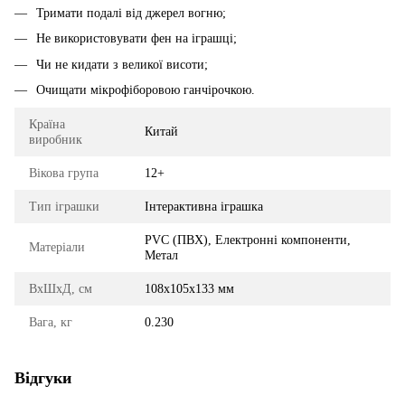
Тримати подалі від джерел вогню;
Не використовувати фен на іграшці;
Чи не кидати з великої висоти;
Очищати мікрофіборовою ганчірочкою.
Країна
Китай
виробник
Вікова група
12+
Тип іграшки
Інтерактивна іграшка
PVC (ПВХ), Електронні компоненти,
Матеріали
Метал
ВхШхД, см
108x105x133 мм
Вага, кг
0.230
Відгуки