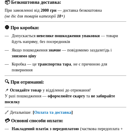
📦 Безкоштовна доставка:
При замовленні від
2000 грн
— доставка безкоштовна
(не діє для товарів категорії
18+
)
🛑 Про коробки:
Допускається
невелике пошкодження упаковки
— товари
йдуть напряму, без посередників
Якщо пошкодження
значне
— повідомимо заздалегідь і
знизимо ціну
Коробка — це
транспортна тара
, не є причиною для
повернення
🔍 При отриманні:
📌
Оглядайте товар
у відділенні до отримання!
У разі пошкодження —
оформлюйте скаргу
та
не забирайте
посилку
🔗 Детальніше:
[
Оплата та доставка
]
💳 Основні способи оплати:
Накладений платіж з передоплатою
(часткова передоплата +