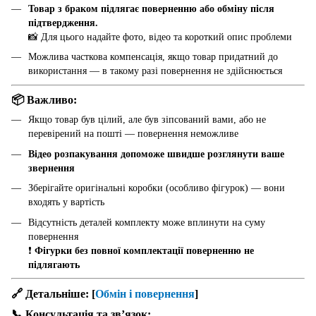
Товар з браком підлягає поверненню або обміну після
підтвердження.
📸 Для цього надайте фото, відео та короткий опис проблеми
Можлива часткова компенсація, якщо товар придатний до
використання — в такому разі повернення не здійснюється
📦 Важливо:
Якщо товар був цілий, але був зіпсований вами, або не
перевірений на пошті — повернення неможливе
Відео розпакування допоможе швидше розглянути ваше
звернення
Зберігайте оригінальні коробки (особливо фігурок) — вони
входять у вартість
Відсутність деталей комплекту може вплинути на суму
повернення
❗
Фігурки без повної комплектації поверненню не
підлягають
🔗 Детальніше:
[
Обмін і повернення
]
📞 Консультація та звʼязок: