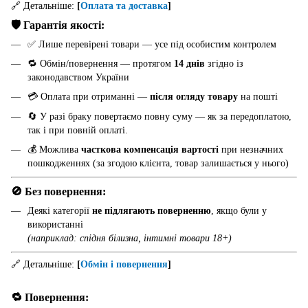
🔗 Детальніше:
[
Оплата та доставка
]
🛡️ Гарантія якості:
✅ Лише перевірені товари — усе під особистим контролем
🔁 Обмін/повернення — протягом
14 днів
згідно із
законодавством України
💳 Оплата при отриманні —
після огляду товару
на пошті
🔄 У разі браку повертаємо повну суму — як за передоплатою,
так і при повній оплаті.
💰 Можлива
часткова компенсація вартості
при незначних
пошкодженнях (за згодою клієнта, товар залишається у нього)
🚫 Без повернення:
Деякі категорії
не підлягають поверненню
, якщо були у
використанні
(наприклад: спідня білизна, інтимні товари 18+)
🔗 Детальніше:
[
Обмін і повернення
]
🔁 Повернення: