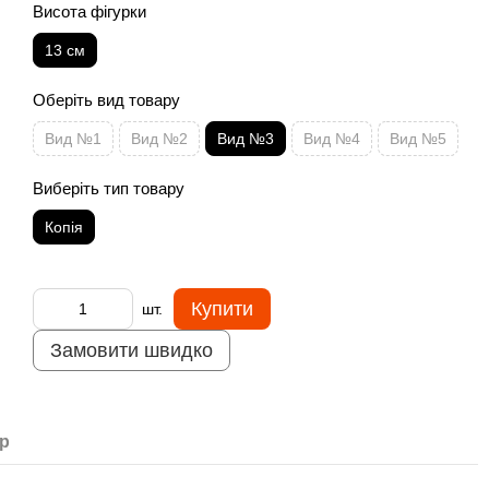
Висота фігурки
13 см
Оберіть вид товару
Вид №1
Вид №2
Вид №3
Вид №4
Вид №5
Виберіть тип товару
Копія
Купити
шт.
Замовити швидко
ар