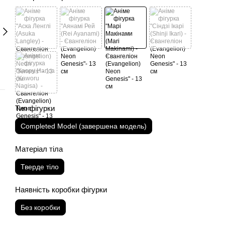
Тип фігурки
Completed Model (завершена модель)
Матеріал тіла
Тверде тіло
Наявність коробки фігурки
Без коробки