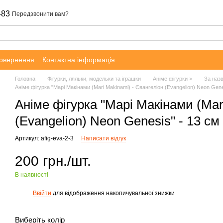
-83
Передзвонити вам?
повернення
Контактна інформація
Головна
Фігурки, ляльки, модельки та іграшки
Аніме фігурки >
За наз
Аніме фігурка "Марі Макінами (Mari Makinami) - Євангеліон (Evangelion) Neon Gene
Аніме фігурка "Марі Макінами (Mar
(Evangelion) Neon Genesis" - 13 см
Артикул: afig-eva-2-3
Написати відгук
200 грн./шт.
В наявності
Ввійти
для відображення накопичувальної знижки
%
Виберіть колір