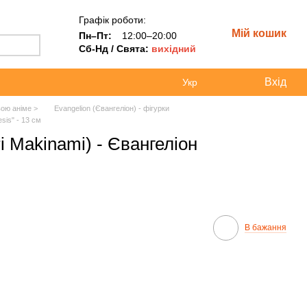
Графік роботи:
Мій кошик
Пн–Пт:
12:00–20:00
Сб-Нд / Свята:
вихідний
Вхід
Укр
вою аніме >
Evangelion (Євангеліон) - фігурки
sis" - 13 см
i Makinami) - Євангеліон
В бажання