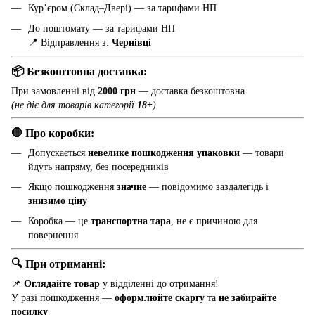
Кур’єром (Склад–Двері) — за тарифами НП
До поштомату — за тарифами НП
📍 Відправлення з:
Чернівці
📦 Безкоштовна доставка:
При замовленні від
2000 грн
— доставка безкоштовна
(не діє для товарів категорії
18+
)
🛑 Про коробки:
Допускається
невелике пошкодження упаковки
— товари
йдуть напряму, без посередників
Якщо пошкодження
значне
— повідомимо заздалегідь і
знизимо ціну
Коробка — це
транспортна тара
, не є причиною для
повернення
🔍 При отриманні:
📌
Оглядайте товар
у відділенні до отримання!
У разі пошкодження —
оформлюйте скаргу
та
не забирайте
посилку