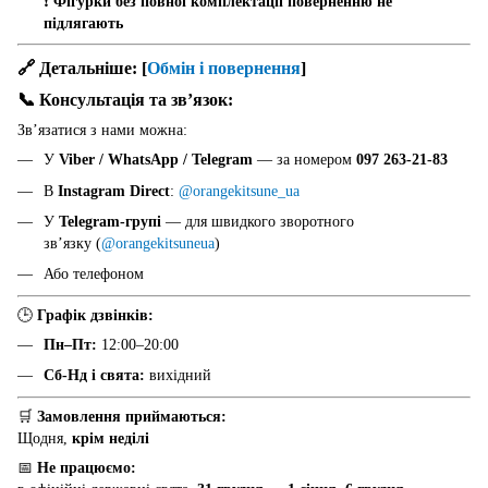
❗
Фігурки без повної комплектації поверненню не
підлягають
🔗 Детальніше:
[
Обмін і повернення
]
📞 Консультація та звʼязок:
Звʼязатися з нами можна:
У
Viber / WhatsApp / Telegram
— за номером
097 263-21-83
В
Instagram Direct
:
@orangekitsune_ua
У
Telegram-групі
— для швидкого зворотного
звʼязку (
@orangekitsuneua
)
Або телефоном
🕒
Графік дзвінків:
Пн–Пт:
12:00–20:00
Сб-Нд і свята:
вихідний
🛒
Замовлення приймаються:
Щодня,
крім неділі
📅
Не працюємо: