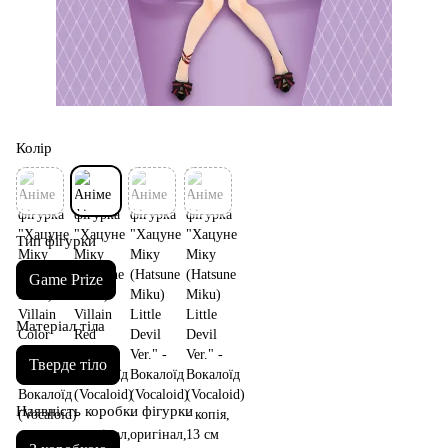
Колір
Тип фігурки
Game Prize
Матеріал тіла
Тверде тіло
Наявність коробки фігурки