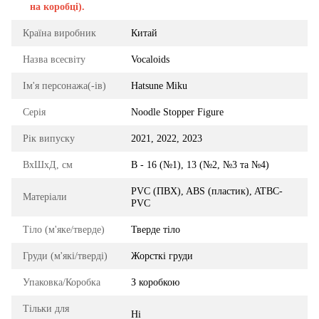
на коробці).
Країна виробник
Китай
Назва всесвіту
Vocaloids
Ім'я персонажа(-ів)
Hatsune Miku
Серія
Noodle Stopper Figure
Рік випуску
2021, 2022, 2023
ВхШхД, см
В - 16 (№1), 13 (№2, №3 та №4)
PVC (ПВХ), ABS (пластик), ATBC-
Матеріали
PVC
Тіло (м'яке/тверде)
Тверде тіло
Груди (м'які/тверді)
Жорсткі груди
Упаковка/Коробка
З коробкою
Тільки для
Ні