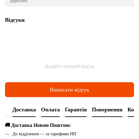
дорослих
Відгуки
Додайте перший відгук
Написати відгук
Доставка
Оплата
Гарантія
Повернення
Конс
🚚 Доставка Новою Поштою:
До відділення — за тарифами НП