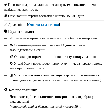
💰 Ціни на товари під замовлення можуть
змінюватися
— ми
повідомимо вам про це
🚚 Орієнтовний термін доставки з Китаю:
15–20+ днів
🔗 Детальніше:
[
Оплата та доставка
]
🛡️ Гарантія якості:
✅ Лише перевірені товари — усе під особистим контролем
🔁 Обмін/повернення — протягом
14 днів
згідно із
законодавством України
💳 Оплата при отриманні —
після огляду товару
на пошті
🔄 У разі браку повертаємо повну суму — як за передоплатою,
так і при повній оплаті.
💰 Можлива
часткова компенсація вартості
при незначних
пошкодженнях (за згодою клієнта, товар залишається у нього)
🚫 Без повернення:
Деякі категорії
не підлягають поверненню
, якщо були у
використанні
(наприклад: спідня білизна, інтимні товари 18+)