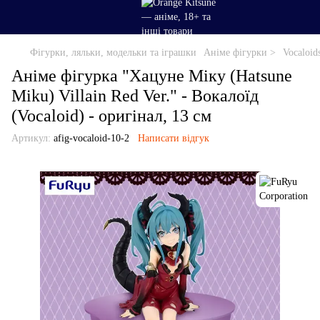
Фігурки, ляльки, модельки та іграшки
Аніме фігурки >
Vocaloid
Аніме фігурка "Хацуне Міку (Hatsune
Miku) Villain Red Ver." - Вокалоїд
(Vocaloid) - оригінал, 13 см
Артикул:
afig-vocaloid-10-2
Написати відгук