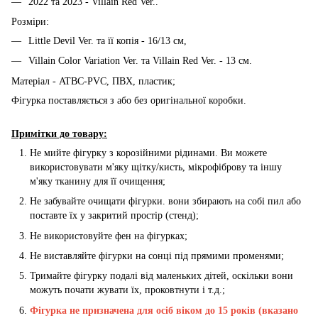
2022 та 2023 - Villain Red Ver..
Розміри:
Little Devil Ver. та її копія - 16/13 см,
Villain Color Variation Ver. та Villain Red Ver. - 13 см.
Матеріал - ATBC-PVC, ПВХ, пластик;
Фігурка поставляється з або без оригінальної коробки.
Примітки до товару:
Не мийте фігурку з корозійними рідинами. Ви можете
використовувати м'яку щітку/кисть, мікрофіброву та іншу
м'яку тканину для її очищення;
Не забувайте очищати фігурки. вони збирають на собі пил або
поставте їх у закритий простір (стенд);
Не використовуйте фен на фігурках;
Не виставляйте фігурки на сонці під прямими променями;
Тримайте фігурку подалі від маленьких дітей, оскільки вони
можуть почати жувати їх, проковтнути і т.д.;
Фігурка не призначена для осіб віком до 15 років (вказано