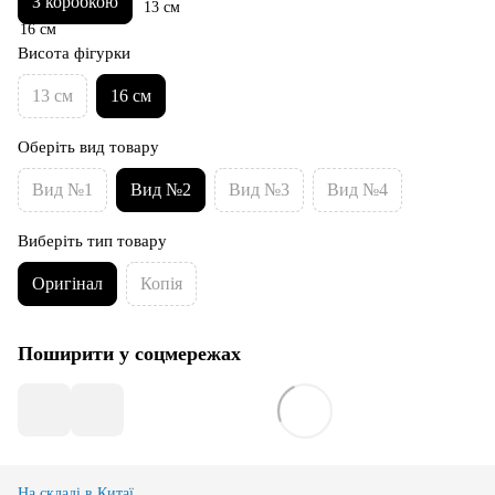
З коробкою
Висота фігурки
13 см
16 см
Оберіть вид товару
Вид №1
Вид №2
Вид №3
Вид №4
Виберіть тип товару
Оригінал
Копія
Поширити у соцмережах
На складі в Китаї