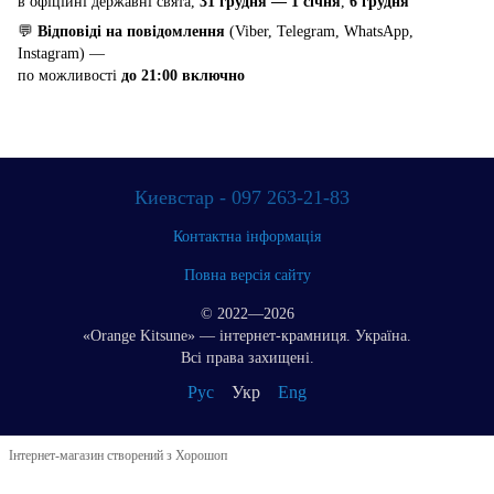
в офіційні державні свята,
31 грудня — 1 січня
,
6 грудня
💬
Відповіді на повідомлення
(Viber, Telegram, WhatsApp,
Instagram) —
по можливості
до 21:00 включно
Киевстар - 097 263-21-83
Контактна інформація
Повна версія сайту
© 2022—2026
«Orange Kitsune» — інтернет-крамниця. Україна.
Всі права захищені.
Рус
Укр
Eng
Інтернет-магазин створений з Хорошоп