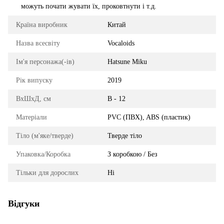
можуть почати жувати їх, проковтнути і т.д.
Країна виробник
Китай
Назва всесвіту
Vocaloids
Ім'я персонажа(-ів)
Hatsune Miku
Рік випуску
2019
ВхШхД, см
В - 12
Матеріали
PVC (ПВХ), ABS (пластик)
Тіло (м'яке/тверде)
Тверде тіло
Упаковка/Коробка
З коробкою / Без
Тільки для дорослих
Ні
Відгуки