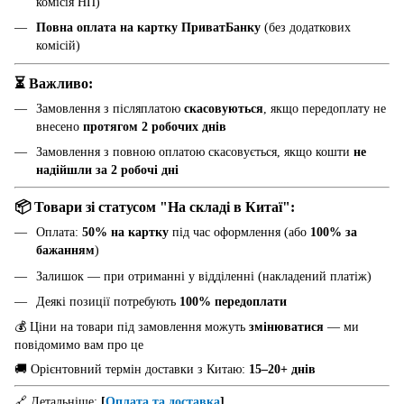
комісія НП)
Повна оплата на картку ПриватБанку
(без додаткових
комісій)
⏳ Важливо:
Замовлення з післяплатою
скасовуються
, якщо передоплату не
внесено
протягом 2 робочих днів
Замовлення з повною оплатою скасовується, якщо кошти
не
надійшли за 2 робочі дні
📦 Товари зі статусом "На складі в Китаї":
Оплата:
50% на картку
під час оформлення (або
100% за
бажанням
)
Залишок — при отриманні у відділенні (накладений платіж)
Деякі позиції потребують
100% передоплати
💰 Ціни на товари під замовлення можуть
змінюватися
— ми
повідомимо вам про це
🚚 Орієнтовний термін доставки з Китаю:
15–20+ днів
🔗 Детальніше:
[
Оплата та доставка
]