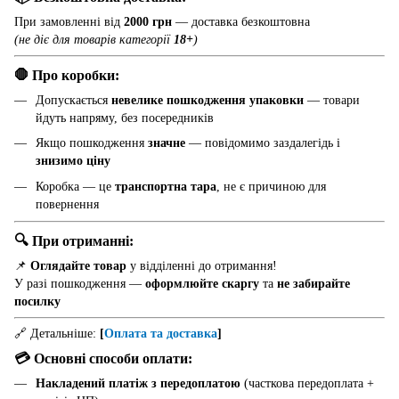
При замовленні від
2000 грн
— доставка безкоштовна
(не діє для товарів категорії
18+
)
🛑 Про коробки:
Допускається
невелике пошкодження упаковки
— товари
йдуть напряму, без посередників
Якщо пошкодження
значне
— повідомимо заздалегідь і
знизимо ціну
Коробка — це
транспортна тара
, не є причиною для
повернення
🔍 При отриманні:
📌
Оглядайте товар
у відділенні до отримання!
У разі пошкодження —
оформлюйте скаргу
та
не забирайте
посилку
🔗 Детальніше:
[
Оплата та доставка
]
💳 Основні способи оплати:
Накладений платіж з передоплатою
(часткова передоплата +