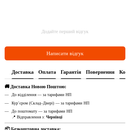
Додайте перший відгук
Написати відгук
Доставка
Оплата
Гарантія
Повернення
Конс
🚚 Доставка Новою Поштою:
До відділення — за тарифами НП
Кур’єром (Склад–Двері) — за тарифами НП
До поштомату — за тарифами НП
📍 Відправлення з:
Чернівці
📦 Безкоштовна доставка: