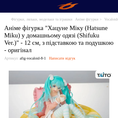
Фігурки, ляльки, модельки та іграшки
Аніме фігурки >
Vocaloid
Аніме фігурка "Хацуне Міку (Hatsune
Miku) у домашньому одязі (Shifuku
Ver.)" - 12 см, з підставкою та подушкою
- оригінал
Артикул:
afig-vocaloid-8-1
Написати відгук