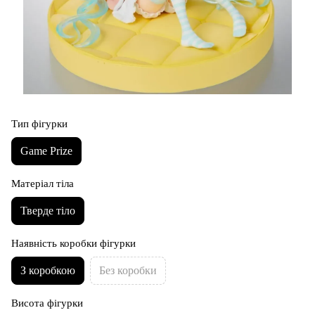
Тип фігурки
Game Prize
Матеріал тіла
Тверде тіло
Наявність коробки фігурки
З коробкою
Без коробки
Висота фігурки