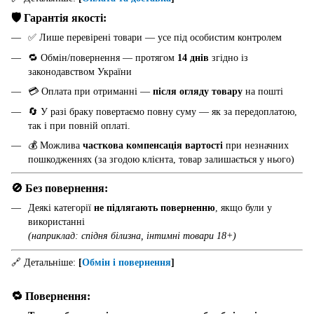
🛡️ Гарантія якості:
✅ Лише перевірені товари — усе під особистим контролем
🔁 Обмін/повернення — протягом
14 днів
згідно із
законодавством України
💳 Оплата при отриманні —
після огляду товару
на пошті
🔄 У разі браку повертаємо повну суму — як за передоплатою,
так і при повній оплаті.
💰 Можлива
часткова компенсація вартості
при незначних
пошкодженнях (за згодою клієнта, товар залишається у нього)
🚫 Без повернення:
Деякі категорії
не підлягають поверненню
, якщо були у
використанні
(наприклад: спідня білизна, інтимні товари 18+)
🔗 Детальніше:
[
Обмін і повернення
]
🔁 Повернення: