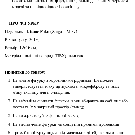
похибками виконання, фарбування, більш дешевим матеріалом
моделі та не відповідності оригіналу.
-- ПРО ФІГУРКУ --
Персонаж: Hatsune Miku (Хацуне Міку);
Рік випуску: 2019;
Розмір: 12х16 см;
Матеріал: полівінілхлорид (ПВХ), пластик.
Примітки до товару:
Не мийте фігурку з корозійними рідинами. Ви можете
використовувати м'яку щітку/кисть, мікрофіброву та іншу
м'яку тканину для її очищення;
Не забувайте очищати фігурки. вони збирають на собі пил або
поставте їх у закритий простір (стенд);
Не використовуйте фен на фігурках;
Не виставляйте фігурки на сонці під прямими променями;
Тримайте фігурку подалі від маленьких дітей, оскільки вони