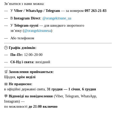
Звʼязатися з нами можна:
У
Viber / WhatsApp / Telegram
— за номером
097 263-21-83
В
Instagram Direct
:
@orangekitsune_ua
У
Telegram-групі
— для швидкого зворотного
звʼязку (
@orangekitsuneua
)
Або телефоном
🕒
Графік дзвінків:
Пн–Пт:
12:00–20:00
Сб-Нд і свята:
вихідний
🛒
Замовлення приймаються:
Щодня,
крім неділі
📅
Не працюємо:
в офіційні державні свята,
31 грудня — 1 січня
,
6 грудня
💬
Відповіді на повідомлення
(Viber, Telegram, WhatsApp,
Instagram) —
по можливості
до 21:00 включно