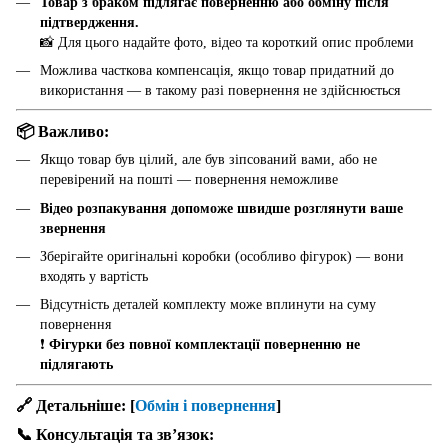
Товар з браком підлягає поверненню або обміну після
підтвердження.
📸 Для цього надайте фото, відео та короткий опис проблеми
Можлива часткова компенсація, якщо товар придатний до
використання — в такому разі повернення не здійснюється
📦 Важливо:
Якщо товар був цілий, але був зіпсований вами, або не
перевірений на пошті — повернення неможливе
Відео розпакування допоможе швидше розглянути ваше
звернення
Зберігайте оригінальні коробки (особливо фігурок) — вони
входять у вартість
Відсутність деталей комплекту може вплинути на суму
повернення
❗
Фігурки без повної комплектації поверненню не
підлягають
🔗 Детальніше:
[
Обмін і повернення
]
📞 Консультація та звʼязок: