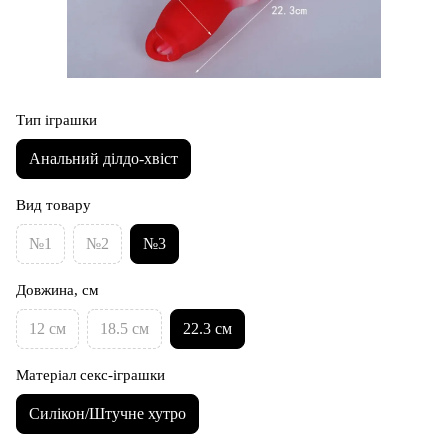
Тип іграшки
Анальний ділдо-хвіст
Вид товару
№1
№2
№3
Довжина, см
12 см
18.5 см
22.3 см
Матеріал секс-іграшки
Силікон/Штучне хутро