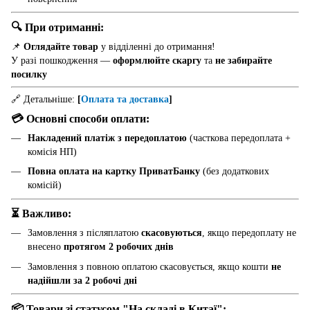
🔍 При отриманні:
📌
Оглядайте товар
у відділенні до отримання!
У разі пошкодження —
оформлюйте скаргу
та
не забирайте
посилку
🔗 Детальніше:
[
Оплата та доставка
]
💳 Основні способи оплати:
Накладений платіж з передоплатою
(часткова передоплата +
комісія НП)
Повна оплата на картку ПриватБанку
(без додаткових
комісій)
⏳ Важливо:
Замовлення з післяплатою
скасовуються
, якщо передоплату не
внесено
протягом 2 робочих днів
Замовлення з повною оплатою скасовується, якщо кошти
не
надійшли за 2 робочі дні
📦 Товари зі статусом "На складі в Китаї":