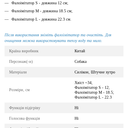
Фалоімітатор S - довжина 12 см;
Фалоімітатор M - довжина 18.5 см;
Фалоімітатор L - довжина 22.3 см.
Після використання зніміть фалоімітатор та очистіть. Для
очищення можна використовувати теплу воду та мило.
Країна виробник
Китай
Персонаж(-и)
Собака
Матеріали
Силікон, Штучне хутро
Хвіст ~34;
Фалоімітатор S - 12;
Розміри, см
Фалоімітатор M - 18.5;
Фалоімітатор L - 22.3
Функція підігріву
Ні
Голосова функція
Ні