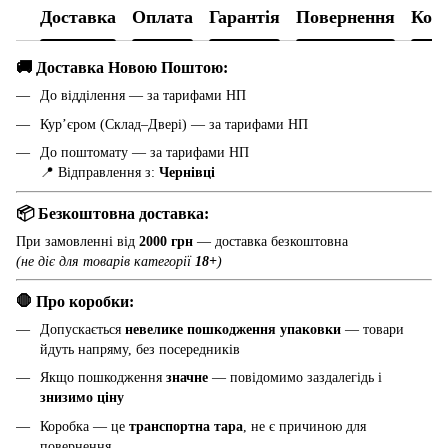
Доставка
Оплата
Гарантія
Повернення
Конс
🚚 Доставка Новою Поштою:
До відділення — за тарифами НП
Кур’єром (Склад–Двері) — за тарифами НП
До поштомату — за тарифами НП
📍 Відправлення з:
Чернівці
📦 Безкоштовна доставка:
При замовленні від
2000 грн
— доставка безкоштовна
(не діє для товарів категорії
18+
)
🛑 Про коробки:
Допускається
невелике пошкодження упаковки
— товари
йдуть напряму, без посередників
Якщо пошкодження
значне
— повідомимо заздалегідь і
знизимо ціну
Коробка — це
транспортна тара
, не є причиною для
повернення