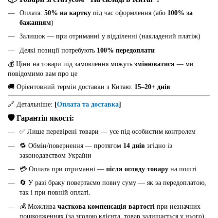
Оплата:
50% на картку
під час оформлення (або
100% за
бажанням
)
Залишок — при отриманні у відділенні (накладений платіж)
Деякі позиції потребують
100% передоплати
💰 Ціни на товари під замовлення можуть
змінюватися
— ми
повідомимо вам про це
🚚 Орієнтовний термін доставки з Китаю:
15–20+ днів
🔗 Детальніше:
[
Оплата та доставка
]
🛡️ Гарантія якості:
✅ Лише перевірені товари — усе під особистим контролем
🔁 Обмін/повернення — протягом
14 днів
згідно із
законодавством України
💳 Оплата при отриманні —
після огляду товару
на пошті
🔄 У разі браку повертаємо повну суму — як за передоплатою,
так і при повній оплаті.
💰 Можлива
часткова компенсація вартості
при незначних
пошкодженнях (за згодою клієнта, товар залишається у нього)