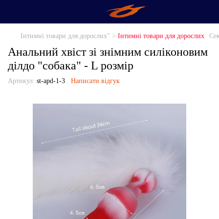
Інтимні товари для дорослих" >
Інтимні товари для дорослих
Сек
Анальний хвіст зі знімним силіконовим
ділдо "собака" - L розмір
Артикул:
st-apd-1-3
Написати відгук