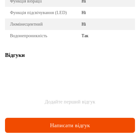
Функція вібрації
Ні
Функція підсвічування (LED)
Ні
Люмінесцентний
Ні
Водонепроникність
Так
Відгуки
Додайте перший відгук
Написати відгук