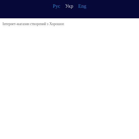
Рус
Укр
Eng
Інтернет-магазин створений з Хорошоп