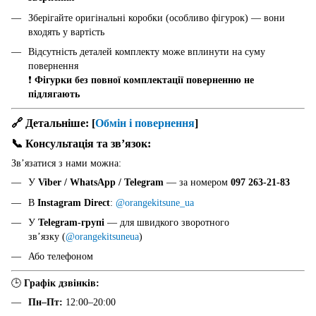
Зберігайте оригінальні коробки (особливо фігурок) — вони
входять у вартість
Відсутність деталей комплекту може вплинути на суму
повернення
❗
Фігурки без повної комплектації поверненню не
підлягають
🔗 Детальніше:
[
Обмін і повернення
]
📞 Консультація та звʼязок:
Звʼязатися з нами можна:
У
Viber / WhatsApp / Telegram
— за номером
097 263-21-83
В
Instagram Direct
:
@orangekitsune_ua
У
Telegram-групі
— для швидкого зворотного
звʼязку (
@orangekitsuneua
)
Або телефоном
🕒
Графік дзвінків:
Пн–Пт:
12:00–20:00