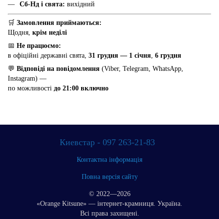
Сб-Нд і свята:
вихідний
🛒
Замовлення приймаються:
Щодня,
крім неділі
📅
Не працюємо:
в офіційні державні свята,
31 грудня — 1 січня
,
6 грудня
💬
Відповіді на повідомлення
(Viber, Telegram, WhatsApp,
Instagram) —
по можливості
до 21:00 включно
Киевстар - 097 263-21-83
Контактна інформація
Повна версія сайту
© 2022—2026
«Orange Kitsune» — інтернет-крамниця. Україна.
Всі права захищені.