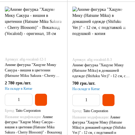
Артикул: afig-vocaloid-12-1
Артикул: afig-vocaloid-8-3
Аниме фигурка "Хацуне Мику
Аниме фигурка "Хацуне Мику
Сакура - вишня в цветении
(Hatsune Miku) в домашней
(Hatsune Miku Sakura - Cherry
одежде (Shifuku Ver.)" - 12 см, с
Blossom)" - Вокалоид (Vocaloid) -
подставкой и подушкой - копия
2 780 грн./шт.
700 грн./шт.
оригинал, 18 см
На складе в Китае
На складе в Китае
Бренд
Taito Corporation
Бренд
Taito Corporation
Название модификации
Аниме
Название модификации
Аниме
фигурка "Хацуне Мику Сакура -
фигурка "Хацуне Мику (Hatsune
вишня в цветении (Hatsune Miku
Miku) в домашней одежде (Shifuku
Sakura - Cherry Blossom)" - Вокалоид
Ver.)" - 12 см, с подставкой и