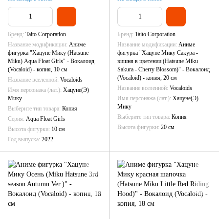
Бренд
Taito Corporation
Бренд
Taito Corporation
Название модификации
Аниме
Название модификации
Аниме
фигурка "Хацуне Мику (Hatsune
фигурка "Хацуне Мику Сакура -
Miku) Aqua Float Girls" - Вокалоид
вишня в цветении (Hatsune Miku
(Vocaloid) - копия, 10 см
Sakura - Cherry Blossom)" - Вокалоид
(Vocaloid) - копия, 20 см
Название вселенной
Vocaloids
Название вселенной
Vocaloids
Имя персонажа (лат.)
Хацуне(Э)
Мику
Имя персонажа (лат.)
Хацуне(Э)
Мику
Выберите тип товара
Копия
Выберите тип товара
Копия
Серия
Aqua Float Girls
Высота фигурки
20 см
Высота фигурки
10 см
Год выпуска
2022