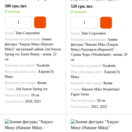
Easter Bunny - копия, 22 см
(Wonderland) - копия, 20 см
500 грн./шт.
520 грн./шт.
В наличии
В наличии
Бренд
Taito Corporation
Бренд
Taito Corporation
Название модификации
Аниме
Название модификации
Аниме
фигурка "Хацуне Мику (Hatsune
фигурка "Hatsune Miku (Хацуне
Miku)" пасхальный зайчик 2nd Season
Мику) Рапунцель (Rapunzel)" -
Spring ver. Easter Bunny - копия, 22
Страна Чудес (Wonderland) - копия, 20
см
см
Название вселенной
Vocaloids
Название вселенной
Vocaloids
Имя персонажа (лат.)
Хацуне(Э)
Имя персонажа (лат.)
Хацуне(Э)
Мику
Мику
Выберите тип товара
Копия
Выберите тип товара
Копия
Серия
2nd Season Spring ver.
Серия
Hatsune Miku Wonderland
Figure Series
Высота фигурки
18 см
Высота фигурки
20 см
Год выпуска
2019, 2021
Год выпуска
2021, 2022