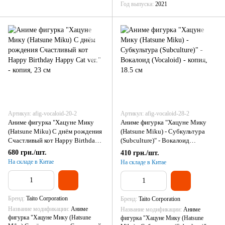
Год выпуска
2021
Артикул: afig-vocaloid-20-2
Артикул: afig-vocaloid-28-2
Аниме фигурка "Хацуне Мику
Аниме фигурка "Хацуне Мику
(Hatsune Miku) С днём рождения
(Hatsune Miku) - Субкультура
Счастливый кот Happy Birthday
(Subculture)" - Вокалоид
Happy Cat ver." - копия, 23 см
(Vocaloid) - копия, 18.5 см
680 грн./шт.
410 грн./шт.
На складе в Китае
На складе в Китае
Бренд
Taito Corporation
Бренд
Taito Corporation
Название модификации
Аниме
Название модификации
Аниме
фигурка "Хацуне Мику (Hatsune
фигурка "Хацуне Мику (Hatsune