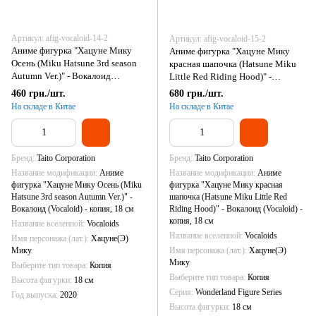
Артикул: afig-vocaloid-14-2
Артикул: afig-vocaloid-15-2
Аниме фигурка "Хацуне Мику
Аниме фигурка "Хацуне Мику
Осень (Miku Hatsune 3rd season
красная шапочка (Hatsune Miku
Autumn Ver.)" - Вокалоид
Little Red Riding Hood)" -
(Vocaloid) - копия, 18 см
Вокалоид (Vocaloid) - копия, 18
460 грн./шт.
680 грн./шт.
см
На складе в Китае
На складе в Китае
Бренд
Taito Corporation
Бренд
Taito Corporation
Название модификации
Аниме
Название модификации
Аниме
фигурка "Хацуне Мику Осень (Miku
фигурка "Хацуне Мику красная
Hatsune 3rd season Autumn Ver.)" -
шапочка (Hatsune Miku Little Red
Вокалоид (Vocaloid) - копия, 18 см
Riding Hood)" - Вокалоид (Vocaloid) -
копия, 18 см
Название вселенной
Vocaloids
Название вселенной
Vocaloids
Имя персонажа (лат.)
Хацуне(Э)
Мику
Имя персонажа (лат.)
Хацуне(Э)
Мику
Выберите тип товара
Копия
Выберите тип товара
Копия
Высота фигурки
18 см
Серия
Wonderland Figure Series
Год выпуска
2020
Высота фигурки
18 см