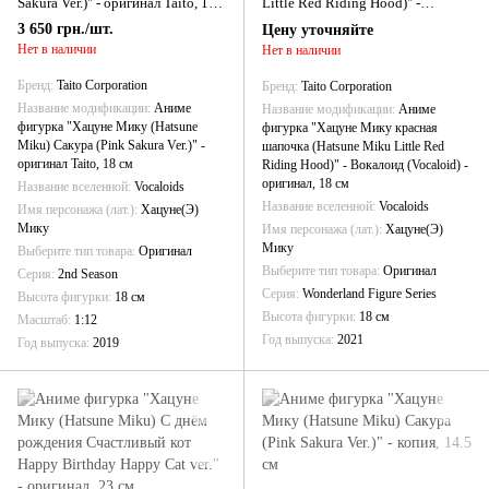
Sakura Ver.)" - оригинал Taito, 18
Little Red Riding Hood)" -
см
Вокалоид (Vocaloid) - оригинал,
3 650 грн./шт.
Цену уточняйте
18 см
Нет в наличии
Нет в наличии
Бренд
Taito Corporation
Бренд
Taito Corporation
Название модификации
Аниме
Название модификации
Аниме
фигурка "Хацуне Мику (Hatsune
фигурка "Хацуне Мику красная
Miku) Сакура (Pink Sakura Ver.)" -
шапочка (Hatsune Miku Little Red
оригинал Taito, 18 см
Riding Hood)" - Вокалоид (Vocaloid) -
оригинал, 18 см
Название вселенной
Vocaloids
Название вселенной
Vocaloids
Имя персонажа (лат.)
Хацуне(Э)
Мику
Имя персонажа (лат.)
Хацуне(Э)
Мику
Выберите тип товара
Оригинал
Выберите тип товара
Оригинал
Серия
2nd Season
Серия
Wonderland Figure Series
Высота фигурки
18 см
Высота фигурки
18 см
Масштаб
1:12
Год выпуска
2021
Год выпуска
2019