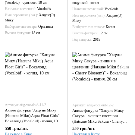
(Vocaloid) - оригинал, 18 см
подушкой - копия
Название вселенной
Vocaloids
Название вселенной
Vocaloids
Имя персонажа (лат.)
Хацуне(Э)
Имя персонажа (лат.)
Хацуне(Э)
Мику
Мику
Выберите тип товара
Оригинал
Выберите тип товара
Копия
Высота фигурки
18 см
Высота фигурки
12 см
Год выпуска
2019
Артикул: afig-vocaloid-11-2
Артикул: afig-vocaloid-12-2
Аниме фигурка "Хацуне Мику
Аниме фигурка "Хацуне Мику
(Hatsune Miku) Aqua Float Girls" -
Сакура - вишня в цветении
Вокалоид (Vocaloid) - копия, 10
(Hatsune Miku Sakura - Cherry
см
Blossom)" - Вокалоид (Vocaloid) -
550 грн./шт.
550 грн./шт.
копия, 20 см
На складе в Китае
На складе в Китае