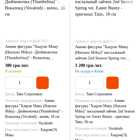
Артикул: afig-vocaloid-29-2
Артикул: afig-vocaloid-1-1
Аниме фигурка "Хацуне Мику
Аниме фигурка "Хацуне Мику
(Hatsune Miku) - Дюймовочка
(Hatsune Miku)" пасхальный
(Thumbelina)" - Вокалоид
зайчик 2nd Season Spring ver.
(Vocaloid) - копия, 18 см
Easter Bunny - оригинал Taito, 18
380 грн./шт.
3 200 грн./шт.
см
В наличии
На складе в Китае
Бренд
Taito Corporation
Бренд
Taito Corporation
Название модификации
Аниме
Название модификации
Аниме
фигурка "Хацуне Мику (Hatsune
фигурка "Хацуне Мику (Hatsune
Miku) - Дюймовочка (Thumbelina)" -
Miku)" пасхальный зайчик 2nd Season
Вокалоид (Vocaloid) - копия, 18 см
Spring ver. Easter Bunny - оригинал
Taito, 18 см
Название вселенной
Vocaloids
Название вселенной
Vocaloids
Имя персонажа (лат.)
Хацуне(Э)
Мику
Имя персонажа (лат.)
Хацуне(Э)