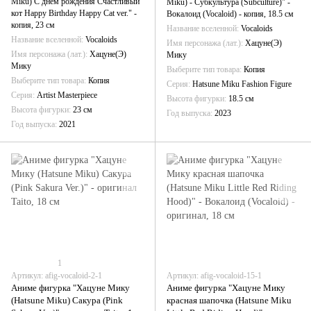
Miku) С днём рождения Счастливый
Miku) - Субкультура (Subculture)" -
кот Happy Birthday Happy Cat ver." -
Вокалоид (Vocaloid) - копия, 18.5 см
копия, 23 см
Название вселенной
Vocaloids
Название вселенной
Vocaloids
Имя персонажа (лат.)
Хацуне(Э)
Имя персонажа (лат.)
Хацуне(Э)
Мику
Мику
Выберите тип товара
Копия
Выберите тип товара
Копия
Серия
Hatsune Miku Fashion Figure
Серия
Artist Masterpiece
Высота фигурки
18.5 см
Высота фигурки
23 см
Год выпуска
2023
Год выпуска
2021
1
Артикул: afig-vocaloid-2-1
Артикул: afig-vocaloid-15-1
Аниме фигурка "Хацуне Мику
Аниме фигурка "Хацуне Мику
(Hatsune Miku) Сакура (Pink
красная шапочка (Hatsune Miku