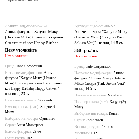
1
Артикул: afig-vocaloid-20-1
Артикул: afig-vocaloid-2-2
Аниме фигурка "Хацуне Мику
Аниме фигурка "Хацуне Мику
(Hatsune Miku) С днём рождения
(Hatsune Miku) Сакура (Pink
Счастливый кот Happy Birthday
Sakura Ver.)" - копия, 14.5 см
Happy Cat ver." - оригинал, 23 см
Цену уточняйте
360 грн./шт.
Нет в наличии
Нет в наличии
Бренд
Taito Corporation
Бренд
Taito Corporation
Название модификации
Аниме
Название модификации
Аниме
фигурка "Хацуне Мику (Hatsune
фигурка "Хацуне Мику (Hatsune
Miku) С днём рождения Счастливый
Miku) Сакура (Pink Sakura Ver.)" -
кот Happy Birthday Happy Cat ver." -
копия, 14.5 см
оригинал, 23 см
Название вселенной
Vocaloids
Название вселенной
Vocaloids
Имя персонажа (лат.)
Хацуне(Э)
Имя персонажа (лат.)
Хацуне(Э)
Мику
Мику
Выберите тип товара
Копия
Выберите тип товара
Оригинал
Серия
2nd Season
Серия
Artist Masterpiece
Высота фигурки
14.5 см
Высота фигурки
23 см
Масштаб
1:12
Год выпуска
2021