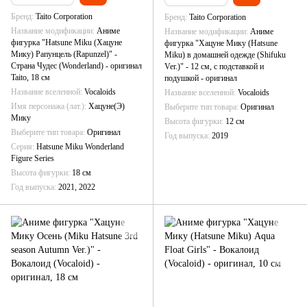
Бренд
Taito Corporation
Бренд
Taito Corporation
Название модификации
Аниме
Название модификации
Аниме
фигурка "Hatsune Miku (Хацуне
фигурка "Хацуне Мику (Hatsune
Мику) Рапунцель (Rapunzel)" -
Miku) в домашней одежде (Shifuku
Страна Чудес (Wonderland) - оригинал
Ver.)" - 12 см, с подставкой и
Taito, 18 см
подушкой - оригинал
Название вселенной
Vocaloids
Название вселенной
Vocaloids
Имя персонажа (лат.)
Хацуне(Э)
Выберите тип товара
Оригинал
Мику
Высота фигурки
12 см
Выберите тип товара
Оригинал
Год выпуска
2019
Серия
Hatsune Miku Wonderland
Figure Series
Высота фигурки
18 см
Год выпуска
2021, 2022