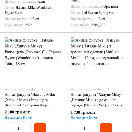
Мику
Выберите тип товара
Копия
Выберите тип товара
Оригинал
Серия
Hatsune Miku Wonderland
Figure Series
Серия
2nd Season Spring ver.
Высота фигурки
18 см
Высота фигурки
18 см
Год выпуска
2022
Год выпуска
2019, 2021
Артикул: afig-vocaloid-6-1
Артикул: afig-vocaloid-8-1
Аниме фигурка "Hatsune Miku
Аниме фигурка "Хацуне Мику
(Хацуне Мику) Рапунцель
(Hatsune Miku) в домашней
(Rapunzel)" - Страна Чудес
одежде (Shifuku Ver.)" - 12 см, с
(Wonderland) - оригинал Taito, 18
подставкой и подушкой -
2 180 грн./шт.
1 730 грн./шт.
см
оригинал
На складе в Китае
На складе в Китае