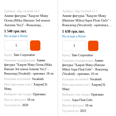
Артикул: afig-vocaloid-14-1
Артикул: afig-vocaloid-11-1
Аниме фигурка "Хацуне Мику
Аниме фигурка "Хацуне Мику
Осень (Miku Hatsune 3rd season
(Hatsune Miku) Aqua Float Girls" -
Autumn Ver.)" - Вокалоид
Вокалоид (Vocaloid) - оригинал,
(Vocaloid) - оригинал, 18 см
10 см
1 540 грн./шт.
1 630 грн./шт.
На складе в Китае
На складе в Китае
Бренд
Taito Corporation
Бренд
Taito Corporation
Название модификации
Аниме
Название модификации
Аниме
фигурка "Хацуне Мику Осень (Miku
фигурка "Хацуне Мику (Hatsune
Hatsune 3rd season Autumn Ver.)" -
Miku) Aqua Float Girls" - Вокалоид
Вокалоид (Vocaloid) - оригинал, 18 см
(Vocaloid) - оригинал, 10 см
Название вселенной
Vocaloids
Название вселенной
Vocaloids
Имя персонажа (лат.)
Хацуне(Э)
Имя персонажа (лат.)
Хацуне(Э)
Мику
Мику
Выберите тип товара
Оригинал
Выберите тип товара
Оригинал
Высота фигурки
18 см
Серия
Aqua Float Girls
Год выпуска
2020
Высота фигурки
10 см
Год выпуска
2022