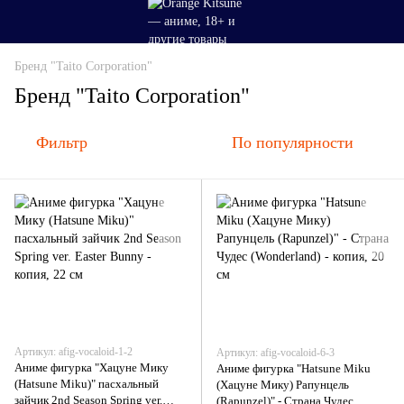
Бренд "Taito Corporation"
Бренд "Taito Corporation"
Фильтр
По популярности
Артикул: afig-vocaloid-1-2
Артикул: afig-vocaloid-6-3
Аниме фигурка "Хацуне Мику
Аниме фигурка "Hatsune Miku
(Hatsune Miku)" пасхальный
(Хацуне Мику) Рапунцель
зайчик 2nd Season Spring ver.
(Rapunzel)" - Страна Чудес