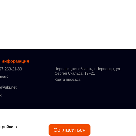
я информация
97 263-21-83
Черновицкая область, г. Черновцы, ул.
Сергея Скальда, 19–21
 вам?
Карта проезда
e@ukr.net
х
тройки в
Согласиться