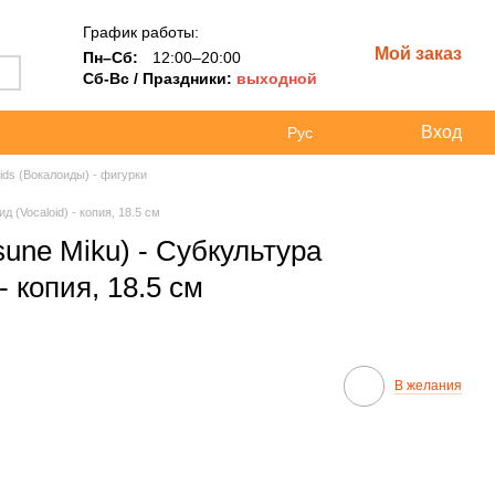
График работы:
Мой заказ
Пн–Сб:
12:00–20:00
Сб-Вс / Праздники:
выходной
Вход
Рус
ids (Вокалоиды) - фигурки
 (Vocaloid) - копия, 18.5 см
une Miku) - Субкультура
- копия, 18.5 см
В желания