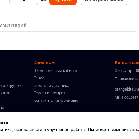
омментарий
Клиентам
Контактна
Вход в личный кабинет
Киевстар - 0
О нас
Перезвонить
и и игрушки
Оплата и доставка
orangekitsun
олько
Обмен и возврат
Мы в соцсетя
Контактная информация
ты
ке
ости
рослых
литики, безопасности и улучшения работы. Вы можете изменить нас