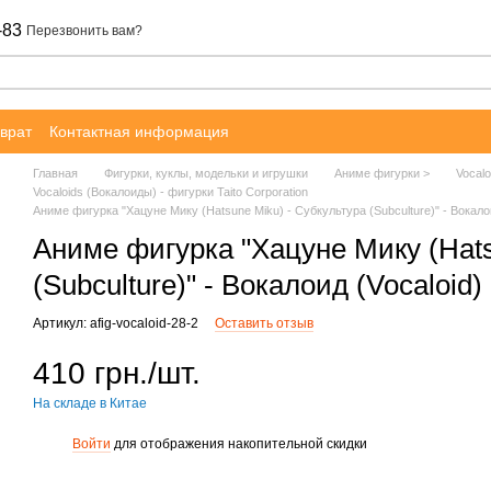
-83
Перезвонить вам?
врат
Контактная информация
Главная
Фигурки, куклы, модельки и игрушки
Аниме фигурки >
Vocalo
Vocaloids (Вокалоиды) - фигурки Taito Corporation
Аниме фигурка "Хацуне Мику (Hatsune Miku) - Субкультура (Subculture)" - Вокалоид
Аниме фигурка "Хацуне Мику (Hats
(Subculture)" - Вокалоид (Vocaloid) 
Артикул: afig-vocaloid-28-2
Оставить отзыв
410 грн./шт.
На складе в Китае
Войти
для отображения накопительной скидки
%