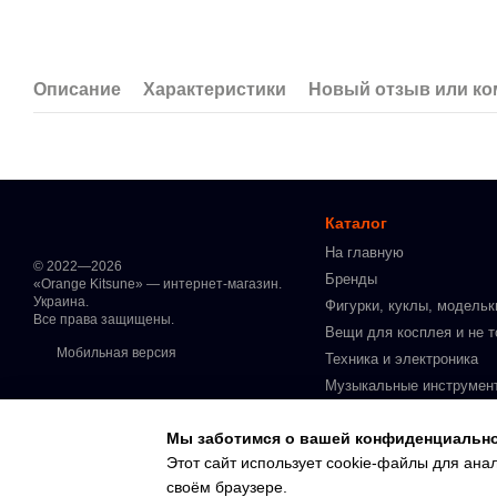
Описание
Характеристики
Новый отзыв или к
Каталог
На главную
© 2022—2026
Бренды
«Orange Kitsune» — интернет-магазин.
Украина.
Фигурки, куклы, модельк
Все права защищены.
Вещи для косплея и не т
Мобильная версия
Техника и электроника
Музыкальные инструмен
Манга на украинском язы
Мы заботимся о вашей конфиденциальн
Интимные товары для вз
Этот сайт использует cookie-файлы для ана
В наличии
своём браузере.