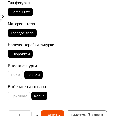
Тип фигурки
Game Prize
Материал тела
Твёрдое тело
Наличие коробки фигурки
С коробкой
Высота фигурки
18 см
18.5 см
Выберите тип товара
Оригинал
Копия
Купить
Быстрый заказ
шт.