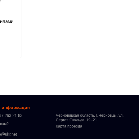
вилами,
я информация
97 263-21-83
Черновицкая область, г. Черновцы, ул.
Сергея Скальда, 19–21
 вам?
Карта проезда
e@ukr.net