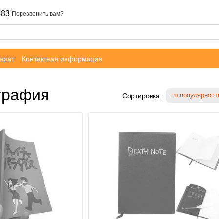
-83
Перезвонить вам?
врат
Контактная информация
графия
по популярност
Сортировка: