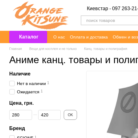
Перейти к основному контенту
Киевстар - 097 263-21
Каталог
О нас
Оплата и доставка
Обмен и воз
Главная
Вещи для косплея и не только
Канц. товары и полиграфия
Аниме канц. товары и поли
Наличие
1
Нет в наличии
1
Ожидается
Цена, грн.
От Цена, грн.
До Цена, грн.
OK
Бренд
1