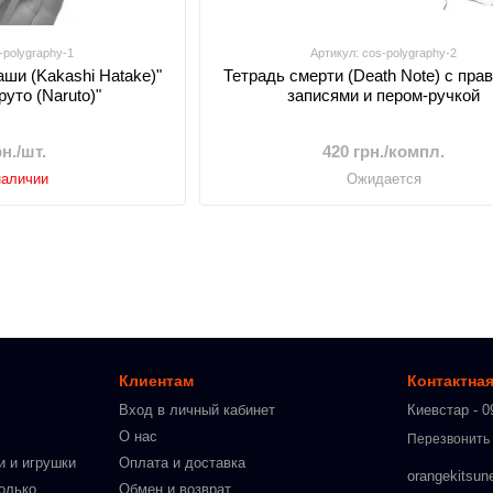
-polygraphy-1
Артикул: cos-polygraphy-2
аши (Kakashi Hatake)"
Тетрадь смерти (Death Note) с пра
руто (Naruto)"
записями и пером-ручкой
рн./шт.
420 грн./компл.
наличии
Ожидается
Клиентам
Контактна
Вход в личный кабинет
Киевстар - 0
О нас
Перезвонить
и и игрушки
Оплата и доставка
orangekitsun
олько
Обмен и возврат