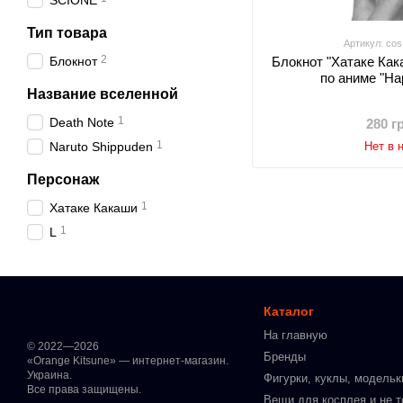
SCIONE
Тип товара
Артикул: cos
2
Блокнот
Блокнот "Хатаке Как
по аниме "На
Название вселенной
1
Death Note
280 г
1
Naruto Shippuden
Нет в 
Персонаж
1
Хатаке Какаши
1
L
Каталог
На главную
© 2022—2026
Бренды
«Orange Kitsune» — интернет-магазин.
Украина.
Фигурки, куклы, модельк
Все права защищены.
Вещи для косплея и не т