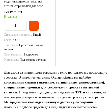
водопоглощающая палочка
антибактериальная для секс
игрушек и кукол
170 грн./шт.
В наличии
Страна производитель
Китай
Бренд
YUU
Тип товара
Средства интимной
гигиены
Срок годности
Бессрочное
Материалы
Полимерное волокно
Для ухода за интимными товарами важно использовать подходящие
средства. В интернет-магазине Orange Kitsune вы найдёте
качественные
смазки (анальные, вагинальные, универсальные)
,
специальные порошки для секс-кукол
и
средства интимной
гигиены
. Продукция подходит для изделий из
TPE и силикона
, не
повреждает материалы и помогает продлить срок службы игрушек.
Мы предлагаем
конфиденциальную доставку по Украине
и
помощь в подборе средств для индивидуальных потребностей.