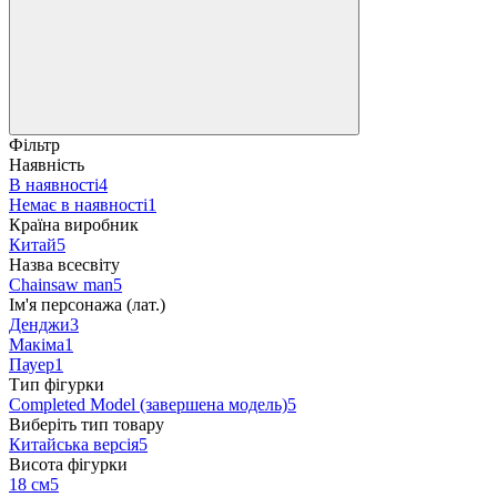
Фільтр
Наявність
В наявності
4
Немає в наявності
1
Країна виробник
Китай
5
Назва всесвіту
Chainsaw man
5
Ім'я персонажа (лат.)
Денджи
3
Макіма
1
Пауер
1
Тип фігурки
Completed Model (завершена модель)
5
Виберіть тип товару
Китайська версія
5
Висота фігурки
18 см
5