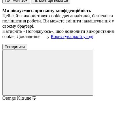
Так, мені 18+
Ні, мені ще нема 18
Ми піклуємось про вашу конфіденційність
Цей сайт використовує cookie для аналітики, безпеки та
поліпшення роботи. Ви можете змінити налаштування у
своєму браузері.
Натисніть «Погоджуюсь», щоб дозволити використання
cookie. Докладніше — у
Користувацькій угоді
Погодитися
Orange Kitsune 🦊