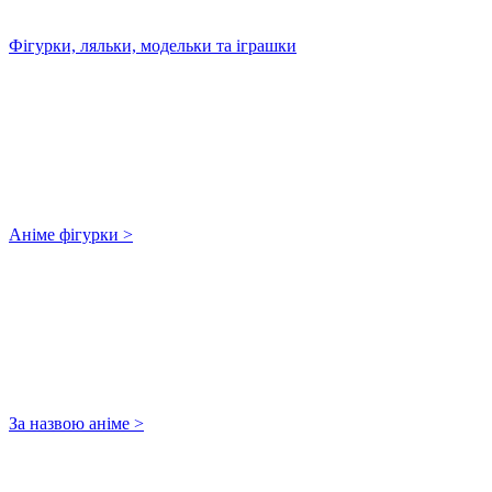
Фігурки, ляльки, модельки та іграшки
Аніме фігурки >
За назвою аніме >