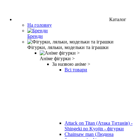
Каталог
На головну
Бренди
Фігурки, ляльки, модельки та іграшки
Аніме фігурки >
За назвою аніме >
Всі товари
Attack on Titan (Атака Титанів) -
Shingeki no Kyojin - фігурки
Chainsaw man (Людина