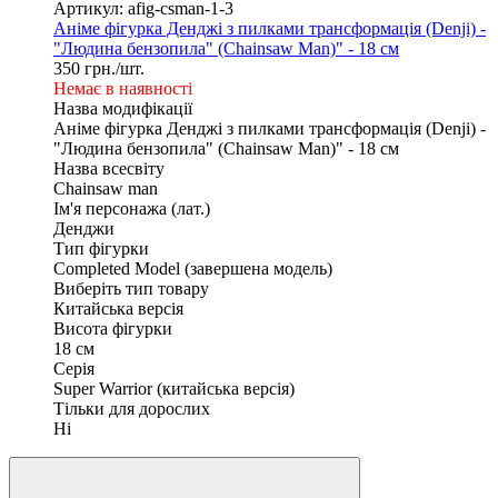
Артикул: afig-csman-1-3
Аніме фігурка Денджі з пилками трансформація (Denji) -
"Людина бензопила" (Chainsaw Man)" - 18 см
350 грн./шт.
Немає в наявності
Назва модифікації
Аніме фігурка Денджі з пилками трансформація (Denji) -
"Людина бензопила" (Chainsaw Man)" - 18 см
Назва всесвіту
Chainsaw man
Ім'я персонажа (лат.)
Денджи
Тип фігурки
Completed Model (завершена модель)
Виберіть тип товару
Китайська версія
Висота фігурки
18 см
Серія
Super Warrior (китайська версія)
Тільки для дорослих
Ні