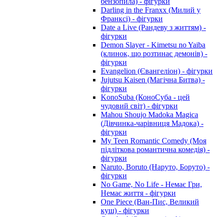
бензопила) - фігурки
Darling in the Franxx (Милий у
Франксі) - фігурки
Date a Live (Рандеву з життям) -
фігурки
Demon Slayer - Kimetsu no Yaiba
(клинок, що розтинає демонів) -
фігурки
Evangelion (Євангеліон) - фігурки
Jujutsu Kaisen (Магічна Битва) -
фігурки
KonoSuba (КоноСуба - цей
чудовий світ) - фігурки
Mahou Shoujo Madoka Magica
(Дівчинка-чарівниця Мадока) -
фігурки
My Teen Romantic Comedy (Моя
підліткова романтична комедія) -
фігурки
Naruto, Boruto (Наруто, Боруто) -
фігурки
No Game, No Life - Немає Гри,
Немає життя - фігурки
One Piece (Ван-Пис, Великий
куш) - фігурки