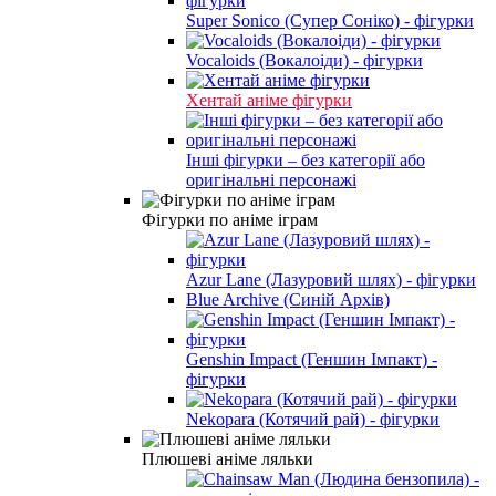
Super Sonico (Супер Соніко) - фігурки
Vocaloids (Вокалоіди) - фігурки
Хентай аніме фігурки
Інші фігурки – без категорії або
оригінальні персонажі
Фігурки по аніме іграм
Azur Lane (Лазуровий шлях) - фігурки
Blue Archive (Синій Архів)
Genshin Impact (Геншин Імпакт) -
фігурки
Nekopara (Котячий рай) - фігурки
Плюшеві аніме ляльки