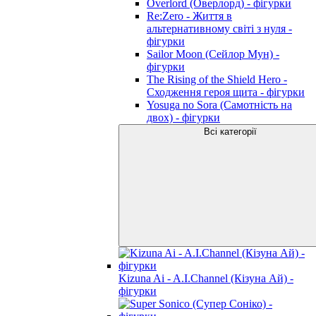
Overlord (Оверлорд) - фігурки
Re:Zero - Життя в
альтернативному світі з нуля -
фігурки
Sailor Moon (Сейлор Мун) -
фігурки
The Rising of the Shield Hero -
Сходження героя щита - фігурки
Yosuga no Sora (Самотність на
двох) - фігурки
Всі категорії
Kizuna Ai - A.I.Channel (Кізуна Ай) -
фігурки