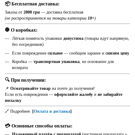
📦 Бесплатная доставка:
Заказы от
2000 грн
— доставка бесплатная
(не распространяется на товары категории
18+
)
🛑 О коробках:
Лёгкая помятость упаковки
допустима
(товары идут напрямую,
без посредников)
Если повреждение
сильное
— сообщим заранее и
снизим цену
Коробка —
транспортная упаковка
, не основание для
возврата
🔍 При получении:
📌
Осматривайте товар
на почте до получения!
Если есть повреждения —
оформляйте жалобу
и
не забирайте
посылку
🔗 Подробнее:
[
Оплата и доставка
]
💳 Основные способы оплаты:
Наложенный платёж с предоплатой
(частичная предоплата +