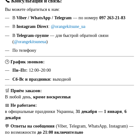
📞 Консультация и связь:
Вы можете обратиться к нам:
В
Viber / WhatsApp / Telegram
— по номеру
097 263-21-83
В
Instagram Direct
:
@orangekitsune_ua
В
Telegram-группе
— для быстрой обратной связи
(
@orangekitsuneua
)
По телефону
🕒
График звонков:
Пн–Пт:
12:00–20:00
Сб-Вс и праздники:
выходной
🛒
Приём заказов:
В любой день,
кроме воскресенья
📅
Не работаем:
в официальные праздники Украины,
31 декабря — 1 января
,
6
декабря
💬
Ответы на сообщения
(Viber, Telegram, WhatsApp, Instagram) —
по возможности
до 21:00 включительно