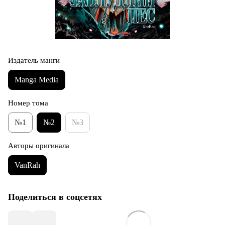
Издатель манги
Manga Media
Номер тома
№1
№2
№3
Авторы оригинала
VanRah
Поделиться в соцсетях