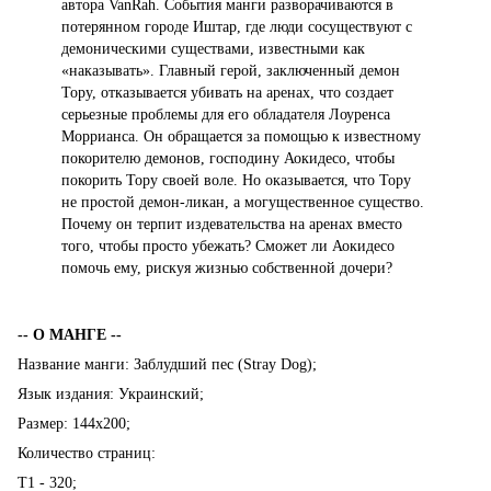
автора VanRah. События манги разворачиваются в
потерянном городе Иштар, где люди сосуществуют с
демоническими существами, известными как
«наказывать». Главный герой, заключенный демон
Тору, отказывается убивать на аренах, что создает
серьезные проблемы для его обладателя Лоуренса
Моррианса. Он обращается за помощью к известному
покорителю демонов, господину Аокидесо, чтобы
покорить Тору своей воле. Но оказывается, что Тору
не простой демон-ликан, а могущественное существо.
Почему он терпит издевательства на аренах вместо
того, чтобы просто убежать? Сможет ли Аокидесо
помочь ему, рискуя жизнью собственной дочери?
-- О МАНГЕ --
Название манги: Заблудший пес (Stray Dog);
Язык издания: Украинский;
Размер: 144х200;
Количество страниц:
Т1 - 320;