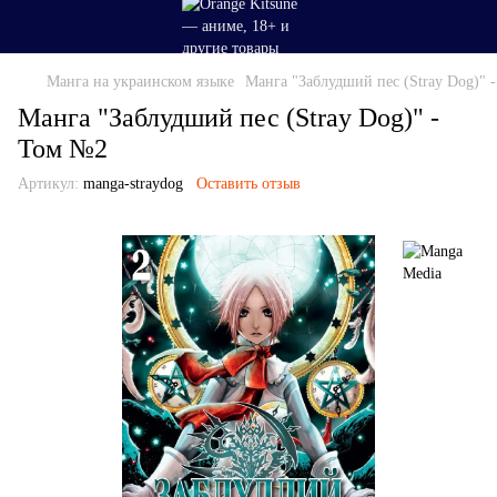
Манга на украинском языке
Манга "Заблудший пес (Stray Dog)" 
Манга "Заблудший пес (Stray Dog)" -
Том №2
Артикул:
manga-straydog
Оставить отзыв