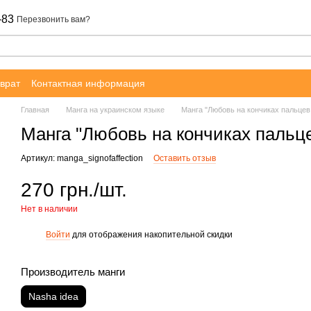
-83
Перезвонить вам?
врат
Контактная информация
Главная
Манга на украинском языке
Манга "Любовь на кончиках пальцев (
Манга "Любовь на кончиках пальцев 
Артикул: manga_signofaffection
Оставить отзыв
270 грн./шт.
Нет в наличии
Войти
для отображения накопительной скидки
%
Производитель манги
Nasha idea