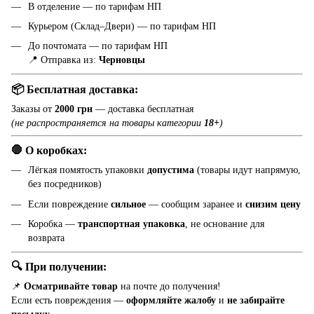
В отделение — по тарифам НП
Курьером (Склад–Двери) — по тарифам НП
До почтомата — по тарифам НП
📍 Отправка из:
Черновцы
📦 Бесплатная доставка:
Заказы от
2000 грн
— доставка бесплатная
(не распространяется на товары категории
18+
)
🛑 О коробках:
Лёгкая помятость упаковки
допустима
(товары идут напрямую,
без посредников)
Если повреждение
сильное
— сообщим заранее и
снизим цену
Коробка —
транспортная упаковка
, не основание для
возврата
🔍 При получении:
📌
Осматривайте товар
на почте до получения!
Если есть повреждения —
оформляйте жалобу
и
не забирайте