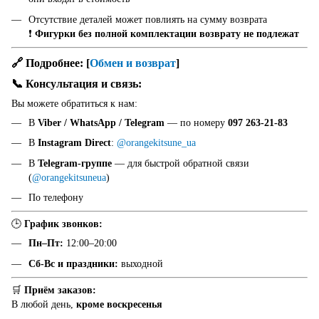
Отсутствие деталей может повлиять на сумму возврата
❗
Фигурки без полной комплектации возврату не подлежат
🔗 Подробнее:
[
Обмен и возврат
]
📞 Консультация и связь:
Вы можете обратиться к нам:
В
Viber / WhatsApp / Telegram
— по номеру
097 263-21-83
В
Instagram Direct
:
@orangekitsune_ua
В
Telegram-группе
— для быстрой обратной связи
(
@orangekitsuneua
)
По телефону
🕒
График звонков:
Пн–Пт:
12:00–20:00
Сб-Вс и праздники:
выходной
🛒
Приём заказов:
В любой день,
кроме воскресенья