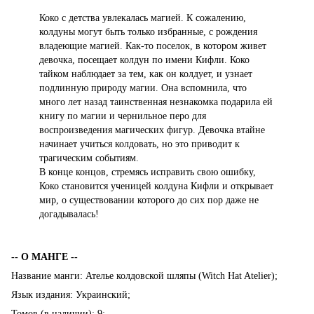
Коко с детства увлекалась магией. К сожалению,
колдуны могут быть только избранные, с рождения
владеющие магией. Как-то поселок, в котором живет
девочка, посещает колдун по имени Кифли. Коко
тайком наблюдает за тем, как он колдует, и узнает
подлинную природу магии. Она вспомнила, что
много лет назад таинственная незнакомка подарила ей
книгу по магии и чернильное перо для
воспроизведения магических фигур. Девочка втайне
начинает учиться колдовать, но это приводит к
трагическим событиям.
В конце концов, стремясь исправить свою ошибку,
Коко становится ученицей колдуна Кифли и открывает
мир, о существовании которого до сих пор даже не
догадывалась!
-- О МАНГЕ --
Название манги: Ателье колдовской шляпы (Witch Hat Atelier);
Язык издания: Украинский;
Томов (в наличии): 9;