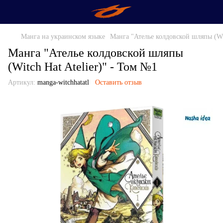
Манга на украинском языке
Манга "Ателье колдовской шляпы (Wit
Манга "Ателье колдовской шляпы
(Witch Hat Atelier)" - Том №1
Артикул:
manga-witchhatatl
Оставить отзыв