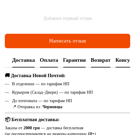
Добавьте первый отзыв
Написать отзыв
Доставка
Оплата
Гарантия
Возврат
Консул
🚚 Доставка Новой Почтой:
В отделение — по тарифам НП
Курьером (Склад–Двери) — по тарифам НП
До почтомата — по тарифам НП
📍 Отправка из:
Черновцы
📦 Бесплатная доставка:
Заказы от
2000 грн
— доставка бесплатная
(не распространяется на товары категории
18+
)