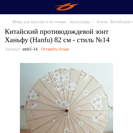
Вещи для косплея и не только
Аксессуары >
Зонты
Китайский п
Китайский противодождевой зонт
Ханьфу (Hanfu) 82 см - стиль №14
Артикул:
umb1-14
Оставить отзыв