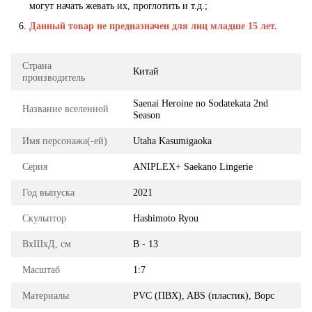
могут начать жевать их, проглотить и т.д.;
Данный товар не предназначен для лиц младше 15 лет.
Страна
Китай
производитель
Saenai Heroine no Sodatekata 2nd
Название вселенной
Season
Имя персонажа(-ей)
Utaha Kasumigaoka
Серия
ANIPLEX+ Saekano Lingerie
Год выпуска
2021
Скульптор
Hashimoto Ryou
ВхШхД, см
В - 13
Масштаб
1:7
Материалы
PVC (ПВХ), ABS (пластик), Ворс