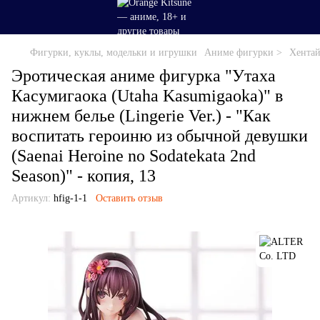
Фигурки, куклы, модельки и игрушки
Аниме фигурки >
Хентай
Эротическая аниме фигурка "Утаха
Касумигаока (Utaha Kasumigaoka)" в
нижнем белье (Lingerie Ver.) - "Как
воспитать героиню из обычной девушки
(Saenai Heroine no Sodatekata 2nd
Season)" - копия, 13
Артикул:
hfig-1-1
Оставить отзыв