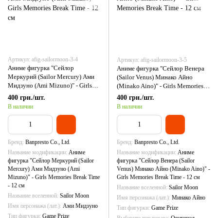
Артикул: afig-sailormoon-3-4
Артикул: afig-sailormoon-3-5
Аниме фигурка "Сейлор
Аниме фигурка "Сейлор Венера
Меркурий (Sailor Mercury) Ами
(Sailor Venus) Минако Айно
Мидзуно (Ami Mizuno)" - Girls
(Minako Aino)" - Girls Memories
Memories Break Time - 12 см
Break Time - 12 см
400 грн./шт.
400 грн./шт.
В наличии
В наличии
Бренд
Banpresto Co., Ltd.
Бренд
Banpresto Co., Ltd.
Название модификации
Аниме
Название модификации
Аниме
фигурка "Сейлор Меркурий (Sailor
фигурка "Сейлор Венера (Sailor
Mercury) Ами Мидзуно (Ami
Venus) Минако Айно (Minako Aino)" -
Mizuno)" - Girls Memories Break Time
Girls Memories Break Time - 12 см
- 12 см
Название вселенной
Sailor Moon
Название вселенной
Sailor Moon
Имя персонажа (лат.)
Минако Айно
Имя персонажа (лат.)
Ами Мидзуно
Тип фигурки
Game Prize
Тип фигурки
Game Prize