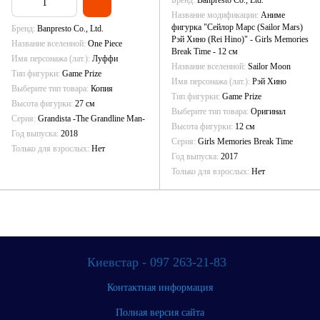
Бренд
Banpresto Co., Ltd.
Название модификации
Аниме
фигурка "Сейлор Марс (Sailor Mars)
Бренд
Banpresto Co., Ltd.
Рэй Хино (Rei Hino)" - Girls Memories
Название вселенной
One Piece
Break Time - 12 см
Имя персонажа (лат.)
Луффи
Название вселенной
Sailor Moon
Тип фигурки
Game Prize
Имя персонажа (лат.)
Рэй Хино
Выберите тип товара
Копия
Тип фигурки
Game Prize
Высота фигурки
27 см
Выберите тип товара
Оригинал
Серия
Grandista -The Grandline Man-
Высота фигурки
12 см
Год выпуска
2018
Серия
Girls Memories Break Time
Только для взрослых
Нет
Год выпуска
2017
Только для взрослых
Нет
Киевстар - 097 263-21-83
Контактная информация
Полная версия сайта