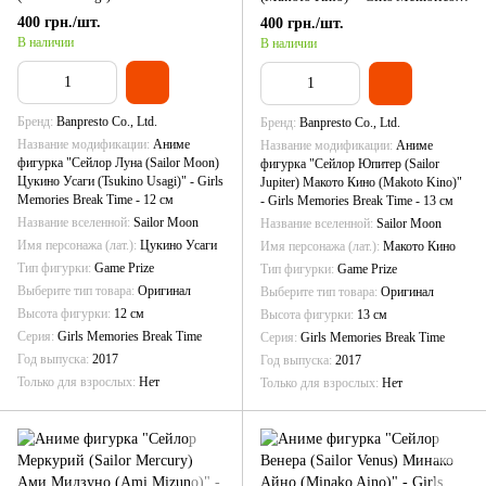
Break Time - 12 см
Break Time - 13 см
400 грн./шт.
400 грн./шт.
В наличии
В наличии
Бренд
Banpresto Co., Ltd.
Бренд
Banpresto Co., Ltd.
Название модификации
Аниме
Название модификации
Аниме
фигурка "Сейлор Луна (Sailor Moon)
фигурка "Сейлор Юпитер (Sailor
Цукино Усаги (Tsukino Usagi)" - Girls
Jupiter) Макото Кино (Makoto Kino)"
Memories Break Time - 12 см
- Girls Memories Break Time - 13 см
Название вселенной
Sailor Moon
Название вселенной
Sailor Moon
Имя персонажа (лат.)
Цукино Усаги
Имя персонажа (лат.)
Макото Кино
Тип фигурки
Game Prize
Тип фигурки
Game Prize
Выберите тип товара
Оригинал
Выберите тип товара
Оригинал
Высота фигурки
12 см
Высота фигурки
13 см
Серия
Girls Memories Break Time
Серия
Girls Memories Break Time
Год выпуска
2017
Год выпуска
2017
Только для взрослых
Нет
Только для взрослых
Нет