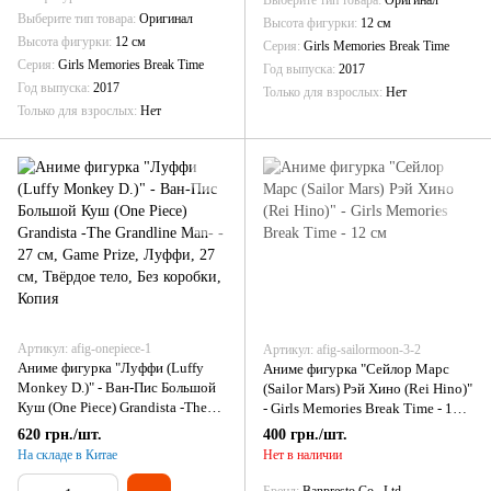
Выберите тип товара
Оригинал
Выберите тип товара
Оригинал
Высота фигурки
12 см
Высота фигурки
12 см
Серия
Girls Memories Break Time
Серия
Girls Memories Break Time
Год выпуска
2017
Год выпуска
2017
Только для взрослых
Нет
Только для взрослых
Нет
Артикул: afig-onepiece-1
Артикул: afig-sailormoon-3-2
Аниме фигурка "Луффи (Luffy
Аниме фигурка "Сейлор Марс
Monkey D.)" - Ван-Пис Большой
(Sailor Mars) Рэй Хино (Rei Hino)"
Куш (One Piece) Grandista -The
- Girls Memories Break Time - 12
Grandline Man- - 27 см
см
620 грн./шт.
400 грн./шт.
На складе в Китае
Нет в наличии