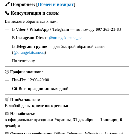
🔗 Подробнее:
[
Обмен и возврат
]
📞 Консультация и связь:
Вы можете обратиться к нам:
В
Viber / WhatsApp / Telegram
— по номеру
097 263-21-83
В
Instagram Direct
:
@orangekitsune_ua
В
Telegram-группе
— для быстрой обратной связи
(
@orangekitsuneua
)
По телефону
🕒
График звонков:
Пн–Пт:
12:00–20:00
Сб-Вс и праздники:
выходной
🛒
Приём заказов:
В любой день,
кроме воскресенья
📅
Не работаем:
в официальные праздники Украины,
31 декабря — 1 января
,
6
декабря
💬
Ответы на сообщения
(Viber, Telegram, WhatsApp, Instagram) —