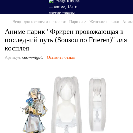
Вещи для косплея и не только
Парики >
Женские парики
Аниме
Аниме парик "Фрирен провожающая в
последний путь (Sousou no Frieren)" для
косплея
Артикул:
cos-wwigs-5
Оставить отзыв