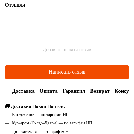
Отзывы
Добавьте первый отзыв
Написать отзыв
Доставка
Оплата
Гарантия
Возврат
Консул
🚚 Доставка Новой Почтой:
В отделение — по тарифам НП
Курьером (Склад–Двери) — по тарифам НП
До почтомата — по тарифам НП