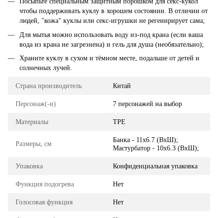
Посыпьте специальным защитным порошком для секс-кукол
чтобы поддерживать куклу в хорошем состоянии. В отличии от
людей, "кожа" куклы или секс-игрушки не регенирирует сама;
Для мытья можно использовать воду из-под крана (если ваша
вода из крана не загрезнена) и гель для душа (необязательно);
Храните куклу в сухом и тёмном месте, подальше от детей и
солнечных лучей.
Страна производитель
Китай
Персонаж(-и)
7 персонажей на выбор
Материалы
TPE
Банка - 11x6.7 (ВхШ);
Размеры, см
Мастурбатор - 10х6.3 (ВхШ);
Упаковка
Конфиденциальная упаковка
Функция подогрева
Нет
Голосовая функция
Нет