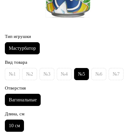
Тип игрушки
Мастурбатор
Вид товара
№1
№2
№3
№4
№5
№6
№7
Отверстия
Вагинальные
Длина, см
10 см