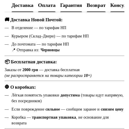
Доставка
Оплата
Гарантия
Возврат
Консул
🚚 Доставка Новой Почтой:
В отделение — по тарифам НП
Курьером (Склад–Двери) — по тарифам НП
До почтомата — по тарифам НП
📍 Отправка из:
Черновцы
📦 Бесплатная доставка:
Заказы от
2000 грн
— доставка бесплатная
(не распространяется на товары категории
18+
)
🛑 О коробках:
Лёгкая помятость упаковки
допустима
(товары идут напрямую,
без посредников)
Если повреждение
сильное
— сообщим заранее и
снизим цену
Коробка —
транспортная упаковка
, не основание для
возврата