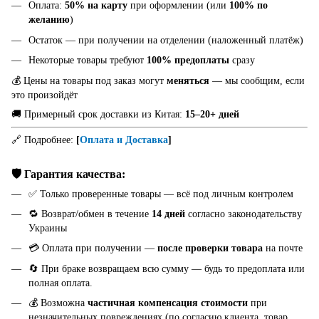
Оплата:
50% на карту
при оформлении (или
100% по
желанию
)
Остаток — при получении на отделении (наложенный платёж)
Некоторые товары требуют
100% предоплаты
сразу
💰 Цены на товары под заказ могут
меняться
— мы сообщим, если
это произойдёт
🚚 Примерный срок доставки из Китая:
15–20+ дней
🔗 Подробнее:
[
Оплата и Доставка
]
🛡️ Гарантия качества:
✅ Только проверенные товары — всё под личным контролем
🔁 Возврат/обмен в течение
14 дней
согласно законодательству
Украины
💳 Оплата при получении —
после проверки товара
на почте
🔄 При браке возвращаем всю сумму — будь то предоплата или
полная оплата.
💰 Возможна
частичная компенсация стоимости
при
незначительных повреждениях (по согласию клиента, товар