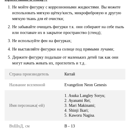
Не мойте фигурку с коррозионными жидкостями. Вы можете
использовать мягкую щётку/кисть, микрофибровую и другую
мягкую ткань для её очистки;
Не забывайте очищать фигурки т.к. они собирают на себе пыль
или поставьте их в закрытое пространство (стенд);
Не используйте фен на фигурках;
Не выставляйте фигурки на солнце под прямыми лучами;
Держите фигурку подальше от маленьких детей так как они
могут начать жевать их, проглотить и т.д..
Страна производитель
Китай
Название вселенной
Evangelion Neon Genesis
1. Asuka Langley Soryu;
2. Ayanami Rei;
Имя персонажа(-ей)
3. Mari Makinami;
4. Shinji Ikari;
5. Kaworu Nagisa.
ВхШхД, см
В - 13