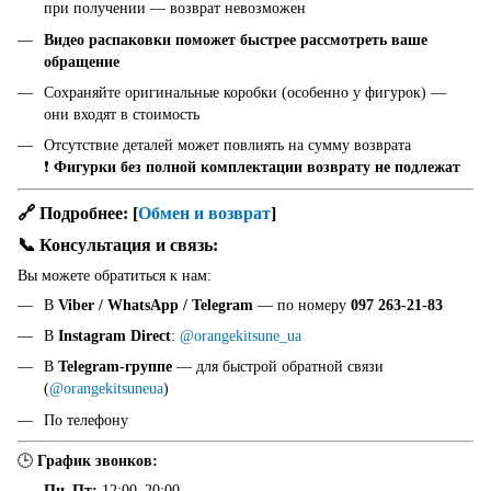
при получении — возврат невозможен
Видео распаковки поможет быстрее рассмотреть ваше
обращение
Сохраняйте оригинальные коробки (особенно у фигурок) —
они входят в стоимость
Отсутствие деталей может повлиять на сумму возврата
❗
Фигурки без полной комплектации возврату не подлежат
🔗 Подробнее:
[
Обмен и возврат
]
📞 Консультация и связь:
Вы можете обратиться к нам:
В
Viber / WhatsApp / Telegram
— по номеру
097 263-21-83
В
Instagram Direct
:
@orangekitsune_ua
В
Telegram-группе
— для быстрой обратной связи
(
@orangekitsuneua
)
По телефону
🕒
График звонков:
Пн–Пт:
12:00–20:00