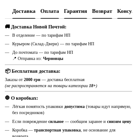
Доставка
Оплата
Гарантия
Возврат
Консул
🚚 Доставка Новой Почтой:
В отделение — по тарифам НП
Курьером (Склад–Двери) — по тарифам НП
До почтомата — по тарифам НП
📍 Отправка из:
Черновцы
📦 Бесплатная доставка:
Заказы от
2000 грн
— доставка бесплатная
(не распространяется на товары категории
18+
)
🛑 О коробках:
Лёгкая помятость упаковки
допустима
(товары идут напрямую,
без посредников)
Если повреждение
сильное
— сообщим заранее и
снизим цену
Коробка —
транспортная упаковка
, не основание для
возврата