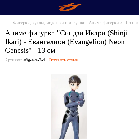
Фигурки, куклы, модельки и игрушки
Аниме фигурки >
По наз
Аниме фигурка "Синдзи Икари (Shinji
Ikari) - Евангелион (Evangelion) Neon
Genesis" - 13 см
Артикул:
afig-eva-2-4
Оставить отзыв