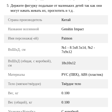
Держите фигурку подальше от маленьких детей так как они
могут начать жевать их, проглотить и т.д..
Страна производитель
Китай
Название вселенной
Genshin Impact
Имя персонажа(-ей)
Paimon
№1 - 8.5х8.5х14; №2 -
ВхШхД, см
7x9x12
ВхШхД (общая, с коробкой),
18х10х12
см
Материалы
PVC (ПВХ), ABS (пластик)
Тело (мягкое/твёрдое)
Твёрдое тело
Вес, кг
0.100
Вес (общий), кг
0.100
Упаковка/Коробка
С коробкой