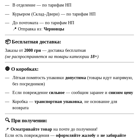
В отделение — по тарифам НП
Курьером (Склад–Двери) — по тарифам НП
До почтомата — по тарифам НП
📍 Отправка из:
Черновцы
📦 Бесплатная доставка:
Заказы от
2000 грн
— доставка бесплатная
(не распространяется на товары категории
18+
)
🛑 О коробках:
Лёгкая помятость упаковки
допустима
(товары идут напрямую,
без посредников)
Если повреждение
сильное
— сообщим заранее и
снизим цену
Коробка —
транспортная упаковка
, не основание для
возврата
🔍 При получении:
📌
Осматривайте товар
на почте до получения!
Если есть повреждения —
оформляйте жалобу
и
не забирайте