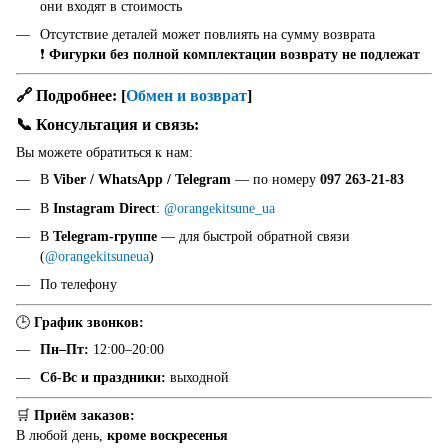
они входят в стоимость
Отсутствие деталей может повлиять на сумму возврата
❗
Фигурки без полной комплектации возврату не подлежат
🔗 Подробнее:
[
Обмен и возврат
]
📞 Консультация и связь:
Вы можете обратиться к нам:
В
Viber / WhatsApp / Telegram
— по номеру
097 263-21-83
В
Instagram Direct
:
@orangekitsune_ua
В
Telegram-группе
— для быстрой обратной связи
(
@orangekitsuneua
)
По телефону
🕒
График звонков:
Пн–Пт:
12:00–20:00
Сб-Вс и праздники:
выходной
🛒
Приём заказов:
В любой день,
кроме воскресенья