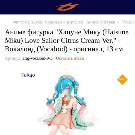
Фигурки, куклы, модельки и игрушки
Аниме фигурки >
Vocalo
Аниме фигурка "Хацуне Мику (Hatsune
Miku) Love Sailor Citrus Cream Ver." -
Вокалоид (Vocaloid) - оригинал, 13 см
Артикул:
afig-vocaloid-9-3
Оставить отзыв