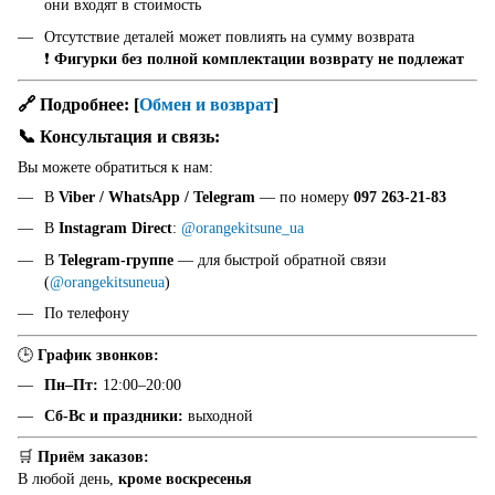
они входят в стоимость
Отсутствие деталей может повлиять на сумму возврата
❗
Фигурки без полной комплектации возврату не подлежат
🔗 Подробнее:
[
Обмен и возврат
]
📞 Консультация и связь:
Вы можете обратиться к нам:
В
Viber / WhatsApp / Telegram
— по номеру
097 263-21-83
В
Instagram Direct
:
@orangekitsune_ua
В
Telegram-группе
— для быстрой обратной связи
(
@orangekitsuneua
)
По телефону
🕒
График звонков:
Пн–Пт:
12:00–20:00
Сб-Вс и праздники:
выходной
🛒
Приём заказов:
В любой день,
кроме воскресенья