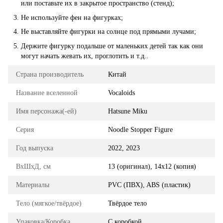
или поставьте их в закрытое пространство (стенд);
Не используйте фен на фигурках;
Не выставляйте фигурки на солнце под прямыми лучами;
Держите фигурку подальше от маленьких детей так как они
могут начать жевать их, проглотить и т.д..
Страна производитель
Китай
Название вселенной
Vocaloids
Имя персонажа(-ей)
Hatsune Miku
Серия
Noodle Stopper Figure
Год выпуска
2022, 2023
ВхШхД, см
13 (оригинал), 14х12 (копия)
Материалы
PVC (ПВХ), ABS (пластик)
Тело (мягкое/твёрдое)
Твёрдое тело
Упаковка/Коробка
С коробкой