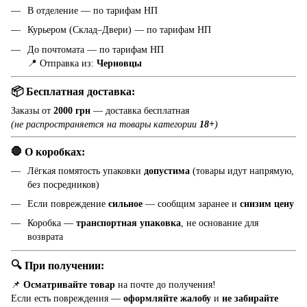
В отделение — по тарифам НП
Курьером (Склад–Двери) — по тарифам НП
До почтомата — по тарифам НП
📍 Отправка из:
Черновцы
📦 Бесплатная доставка:
Заказы от
2000 грн
— доставка бесплатная
(не распространяется на товары категории
18+
)
🛑 О коробках:
Лёгкая помятость упаковки
допустима
(товары идут напрямую,
без посредников)
Если повреждение
сильное
— сообщим заранее и
снизим цену
Коробка —
транспортная упаковка
, не основание для
возврата
🔍 При получении:
📌
Осматривайте товар
на почте до получения!
Если есть повреждения —
оформляйте жалобу
и
не забирайте